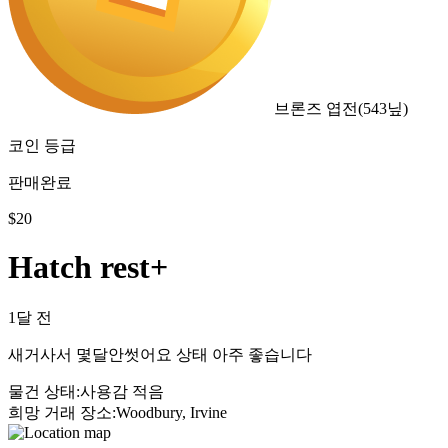
브론즈 엽전
(
543
닢)
코인 등급
판매완료
$
20
Hatch rest+
1달 전
새거사서 몇달안썻어요 상태 아주 좋습니다
물건 상태
:
사용감 적음
희망 거래 장소
:
Woodbury, Irvine