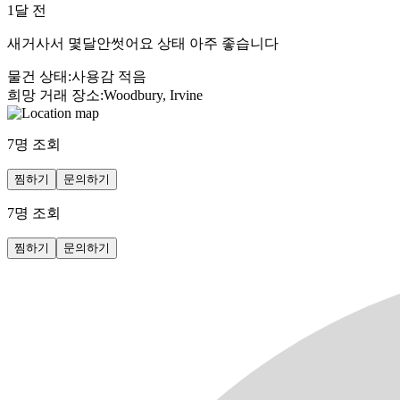
1달 전
새거사서 몇달안썻어요 상태 아주 좋습니다
물건 상태
:
사용감 적음
희망 거래 장소
:
Woodbury, Irvine
7
명 조회
찜하기
문의하기
7
명 조회
찜하기
문의하기