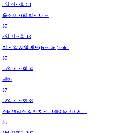
3일 전
조회
58
욕조 미끄럼 방지 매트
$
5
3일 전
조회
13
발 지압 샤워 매트(lavender) color
$
5
25일 전
조회
50
쟁반
$
7
22일 전
조회
39
스테인리스 강판 치즈 그레이터 3개 세트
$
5
1달 전
조회
100