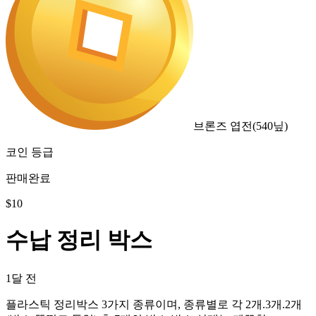
브론즈 엽전
(
540
닢)
코인 등급
판매완료
$
10
수납 정리 박스
1달 전
플라스틱 정리박스 3가지 종류이며, 종류별로 각 2개.3개.2개