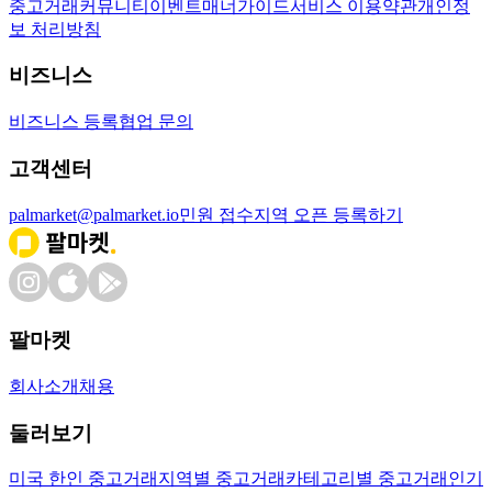
중고거래
커뮤니티
이벤트
매너가이드
서비스 이용약관
개인정
보 처리방침
비즈니스
비즈니스 등록
협업 문의
고객센터
palmarket@palmarket.io
민원 접수
지역 오픈 등록하기
팔마켓
회사소개
채용
둘러보기
미국 한인 중고거래
지역별 중고거래
카테고리별 중고거래
인기