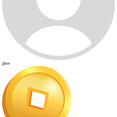
jjhee