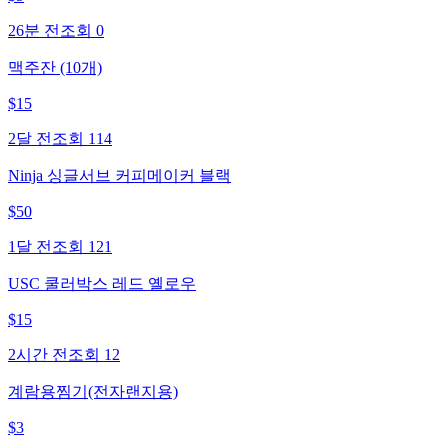
26분 전
조회
0
맥주잔 (10개)
$
15
2달 전
조회
114
Ninja 싱글서브 커피메이커 블랙
$
50
1달 전
조회
121
USC 쿨러박스 레드 옐로우
$
15
2시간 전
조회
12
계람용찜기(전자랜지용)
$
3