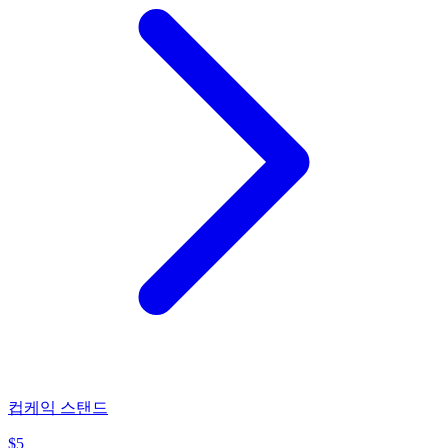
컵케익 스탠드
$
5