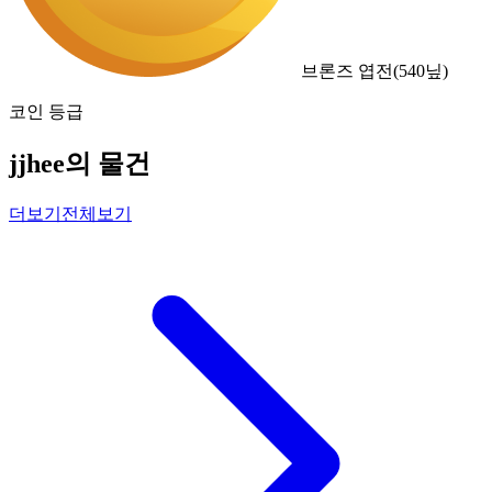
브론즈 엽전
(
540
닢)
코인 등급
jjhee의 물건
더보기
전체보기