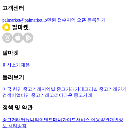
고객센터
palmarket@palmarket.io
민원 접수
지역 오픈 등록하기
팔마켓
회사소개
채용
둘러보기
미국 한인 중고거래
지역별 중고거래
카테고리별 중고거래
인기
검색어
얼바인 중고거래
코리아타운 중고거래
정책 및 약관
중고거래
커뮤니티
이벤트
매너가이드
서비스 이용약관
개인정
보 처리방침