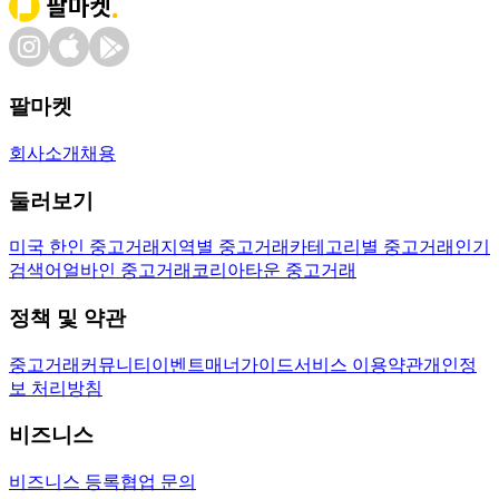
팔마켓
회사소개
채용
둘러보기
미국 한인 중고거래
지역별 중고거래
카테고리별 중고거래
인기
검색어
얼바인 중고거래
코리아타운 중고거래
정책 및 약관
중고거래
커뮤니티
이벤트
매너가이드
서비스 이용약관
개인정
보 처리방침
비즈니스
비즈니스 등록
협업 문의