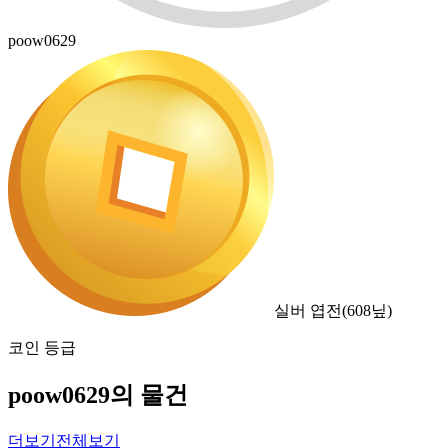
poow0629
실버 엽전
(
608
닢)
코인 등급
poow0629의 물건
더보기
전체보기