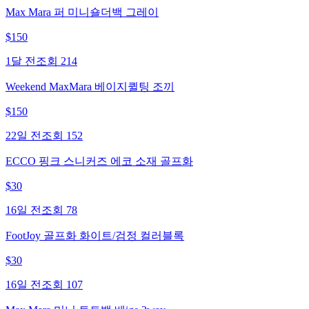
Max Mara 퍼 미니숄더백 그레이
$
150
1달 전
조회
214
Weekend MaxMara 베이지퀼팅 조끼
$
150
22일 전
조회
152
ECCO 핑크 스니커즈 에코 소재 골프화
$
30
16일 전
조회
78
FootJoy 골프화 화이트/검정 컬러블록
$
30
16일 전
조회
107