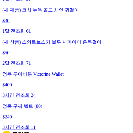
(새 제품) 코치 뉴욕 골드 체인 귀걸이
$
30
1달 전
조회
61
(새 상품) 스와로브스키 블루 사파이어 은목걸이
$
50
2달 전
조회
71
정퓸 루이비통 Victorine Wallet
$
400
3시간 전
조회
24
정품 구찌 벨트 (80)
$
240
3시간 전
조회
11