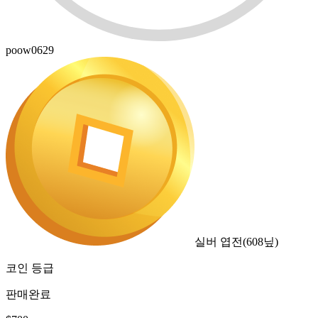
poow0629
실버 엽전
(
608
닢)
코인 등급
판매완료