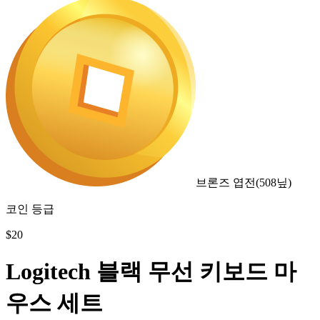
브론즈 엽전
(
508
닢)
코인 등급
$
20
Logitech 블랙 무선 키보드 마
우스 세트