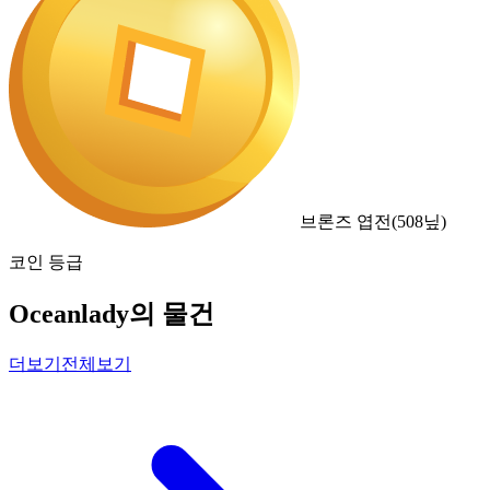
브론즈 엽전
(
508
닢)
코인 등급
Oceanlady의 물건
더보기
전체보기