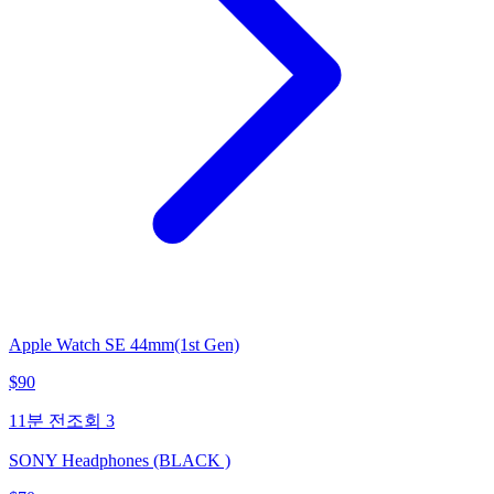
Apple Watch SE 44mm(1st Gen)
$
90
11분 전
조회
3
SONY Headphones (BLACK )