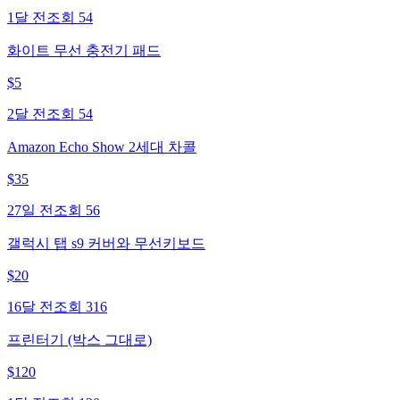
1달 전
조회
54
화이트 무선 충전기 패드
$
5
2달 전
조회
54
Amazon Echo Show 2세대 차콜
$
35
27일 전
조회
56
갤럭시 탭 s9 커버와 무선키보드
$
20
16달 전
조회
316
프린터기 (박스 그대로)
$
120