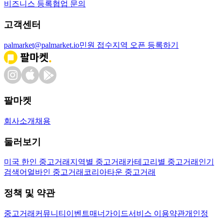
비즈니스 등록
협업 문의
고객센터
palmarket@palmarket.io
민원 접수
지역 오픈 등록하기
팔마켓
회사소개
채용
둘러보기
미국 한인 중고거래
지역별 중고거래
카테고리별 중고거래
인기
검색어
얼바인 중고거래
코리아타운 중고거래
정책 및 약관
중고거래
커뮤니티
이벤트
매너가이드
서비스 이용약관
개인정