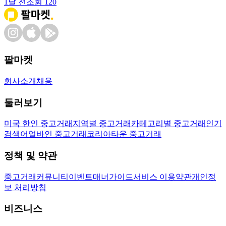
1달 전
조회
120
팔마켓
회사소개
채용
둘러보기
미국 한인 중고거래
지역별 중고거래
카테고리별 중고거래
인기
검색어
얼바인 중고거래
코리아타운 중고거래
정책 및 약관
중고거래
커뮤니티
이벤트
매너가이드
서비스 이용약관
개인정
보 처리방침
비즈니스