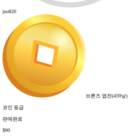
joo820
브론즈 엽전
(
459
닢)
코인 등급
판매완료
$
90