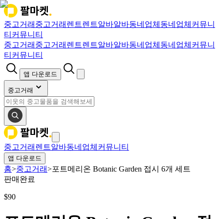
중고거래
중고거래
렌트
렌트
알바
알바
동네업체
동네업체
커뮤니
티
커뮤니티
중고거래
중고거래
렌트
렌트
알바
알바
동네업체
동네업체
커뮤니
티
커뮤니티
앱 다운로드
중고거래
중고거래
렌트
알바
동네업체
커뮤니티
앱 다운로드
홈
>
중고거래
>
포트메리온 Botanic Garden 접시 6개 세트
판매완료
$
90