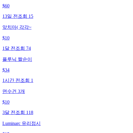
$
60
13일 전
조회
15
앞치마( 각각~
$
10
1달 전
조회
74
플루닉 짤순이
$
34
1시간 전
조회
1
면수건 3개
$
10
3달 전
조회
118
Luminarc 유리접시