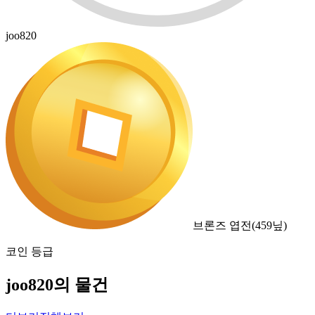
joo820
브론즈 엽전
(
459
닢)
코인 등급
joo820의 물건