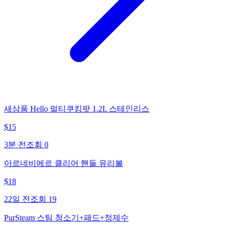
새상품 Hello 멀티쿠킹팟 1.2L 스테인리스
$
15
3분 전
조회
0
아르네비에르 클리어 핸들 유리볼
$
18
22일 전
조회
19
PurSteam 스팀 청소기+패드+정제수