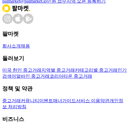
palmarket@palmarket.io
민원 접수
지역 오픈 등록하기
팔마켓
회사소개
채용
둘러보기
미국 한인 중고거래
지역별 중고거래
카테고리별 중고거래
인기
검색어
얼바인 중고거래
코리아타운 중고거래
정책 및 약관
중고거래
커뮤니티
이벤트
매너가이드
서비스 이용약관
개인정
보 처리방침
비즈니스