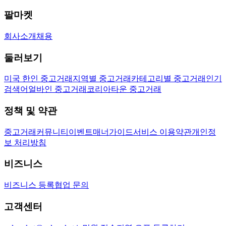
팔마켓
회사소개
채용
둘러보기
미국 한인 중고거래
지역별 중고거래
카테고리별 중고거래
인기
검색어
얼바인 중고거래
코리아타운 중고거래
정책 및 약관
중고거래
커뮤니티
이벤트
매너가이드
서비스 이용약관
개인정
보 처리방침
비즈니스
비즈니스 등록
협업 문의
고객센터