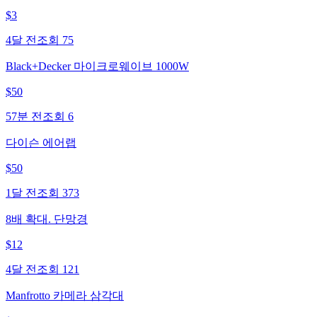
$
3
4달 전
조회
75
Black+Decker 마이크로웨이브 1000W
$
50
57분 전
조회
6
다이슨 에어랩
$
50
1달 전
조회
373
8배 확대. 단망경
$
12
4달 전
조회
121
Manfrotto 카메라 삼각대