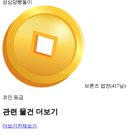
성심당빵돌이
브론즈 엽전
(
417
닢)
코인 등급
관련 물건 더보기
더보기
전체보기