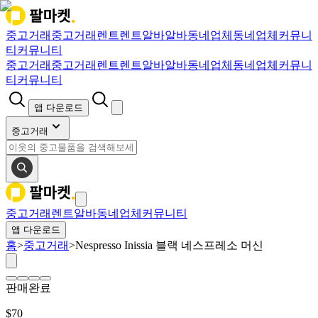
중고거래
중고거래
렌트
렌트
알바
알바
동네업체
동네업체
커뮤니
티
커뮤니티
중고거래
중고거래
렌트
렌트
알바
알바
동네업체
동네업체
커뮤니
티
커뮤니티
앱 다운로드
중고거래
중고거래
렌트
알바
동네업체
커뮤니티
앱 다운로드
홈
>
중고거래
>
Nespresso Inissia 블랙 네스프레소 머신
판매완료
$
70