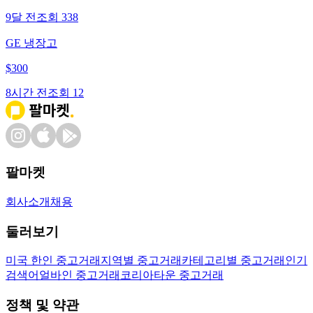
9달 전
조회
338
GE 냉장고
$
300
8시간 전
조회
12
팔마켓
회사소개
채용
둘러보기
미국 한인 중고거래
지역별 중고거래
카테고리별 중고거래
인기
검색어
얼바인 중고거래
코리아타운 중고거래
정책 및 약관