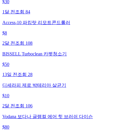
$
30
1달 전
조회
84
Access-10 파킹랏 리모트콘드롤러
$
8
2달 전
조회
108
BISSELL Turboclean 카펫청소기
$
50
13일 전
조회
28
디세라피 제로 박테리아 살균기
$
10
2달 전
조회
106
Vodana 보다나 글램컬 에어 힛 브러쉬 다이슨
$
80