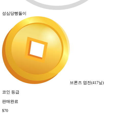
성심당빵돌이
브론즈 엽전
(
417
닢)
코인 등급
판매완료
$
70