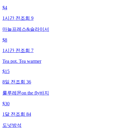
$
4
1시간 전
조회
9
마늘프레스&슬라이서
$
8
1시간 전
조회
7
Tea pot. Tea warmer
$
15
8일 전
조회
36
룰루레몬on the fly바지
$
30
1달 전
조회
84
도넛방석