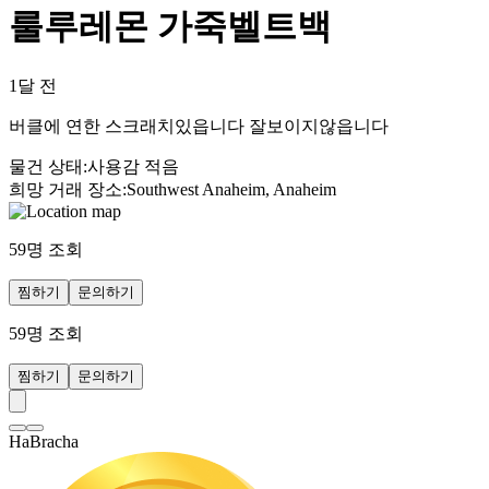
룰루레몬 가죽벨트백
1달 전
버클에 연한 스크래치있읍니다 잘보이지않읍니다
물건 상태
:
사용감 적음
희망 거래 장소
:
Southwest Anaheim, Anaheim
59
명 조회
찜하기
문의하기
59
명 조회
찜하기
문의하기
HaBracha