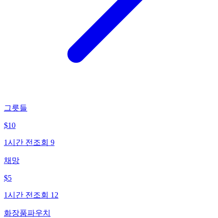
그릇들
$
10
1시간 전
조회
9
채망
$
5
1시간 전
조회
12
화장품파우치