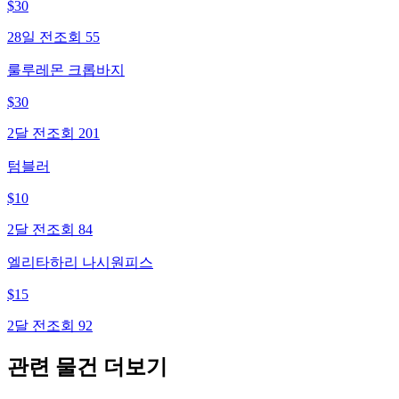
$
30
28일 전
조회
55
룰루레몬 크롭바지
$
30
2달 전
조회
201
텀블러
$
10
2달 전
조회
84
엘리타하리 나시원피스
$
15
2달 전
조회
92
관련 물건 더보기