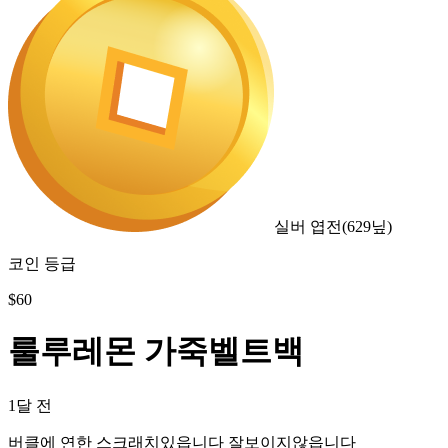
실버 엽전
(
629
닢)
코인 등급
$
60
룰루레몬 가죽벨트백
1달 전
버클에 연한 스크래치있읍니다 잘보이지않읍니다