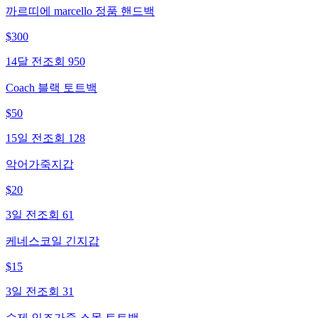
까르띠에 marcello 정품 핸드백
$
300
14달 전
조회
950
Coach 블랙 토트백
$
50
15일 전
조회
128
악어가죽지갑
$
20
3일 전
조회
61
케네스코일 긴지갑
$
15
3일 전
조회
31
수제 인조가죽 스몰 토트백