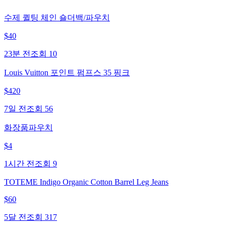
수제 퀼팅 체인 숄더백/파우치
$
40
23분 전
조회
10
Louis Vuitton 포인트 펌프스 35 핑크
$
420
7일 전
조회
56
화장품파우치
$
4
1시간 전
조회
9
TOTEME Indigo Organic Cotton Barrel Leg Jeans
$
60
5달 전
조회
317