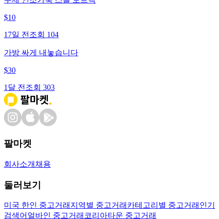
$
10
17일 전
조회
104
가방 싸게 내놓습니다
$
30
1달 전
조회
303
팔마켓
회사소개
채용
둘러보기
미국 한인 중고거래
지역별 중고거래
카테고리별 중고거래
인기
검색어
얼바인 중고거래
코리아타운 중고거래