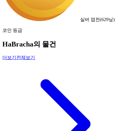
실버 엽전
(
629
닢)
코인 등급
HaBracha의 물건
더보기
전체보기