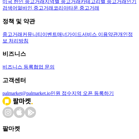
미국 한인 중고거래
지역별 중고거래
카테고리별 중고거래
인기
검색어
얼바인 중고거래
코리아타운 중고거래
정책 및 약관
중고거래
커뮤니티
이벤트
매너가이드
서비스 이용약관
개인정
보 처리방침
비즈니스
비즈니스 등록
협업 문의
고객센터
palmarket@palmarket.io
민원 접수
지역 오픈 등록하기
팔마켓