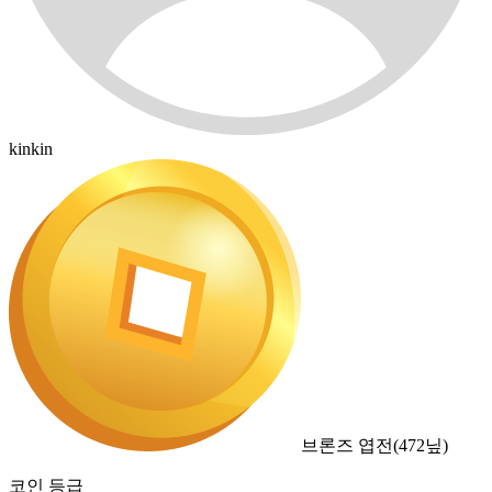
kinkin
브론즈 엽전
(
472
닢)
코인 등급