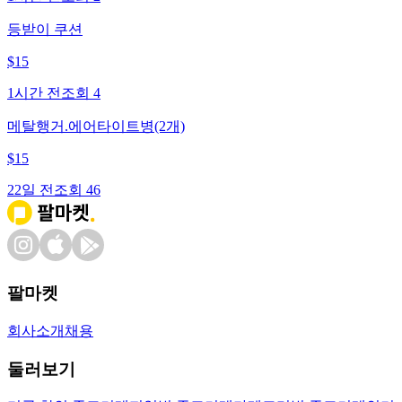
등받이 쿠션
$
15
1시간 전
조회
4
메탈행거.에어타이트병(2개)
$
15
22일 전
조회
46
팔마켓
회사소개
채용
둘러보기