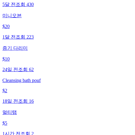
5달 전
조회
430
미니오븐
$
20
1달 전
조회
223
증기 다리미
$
10
24일 전
조회
62
Cleansing bath pouf
$
2
18일 전
조회
16
멀티탭
$
5
1시간 전
조회
2