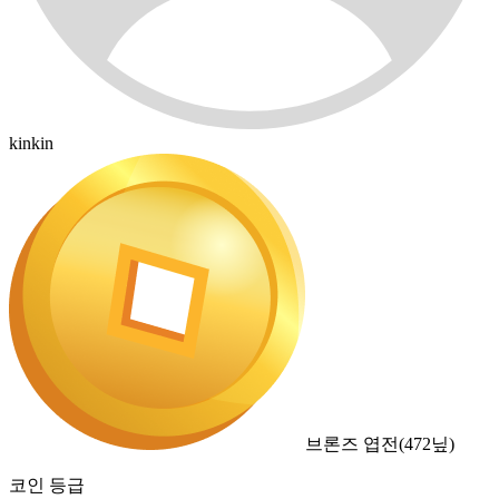
kinkin
브론즈 엽전
(
472
닢)
코인 등급