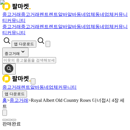
중고거래
중고거래
렌트
렌트
알바
알바
동네업체
동네업체
커뮤니
티
커뮤니티
중고거래
중고거래
렌트
렌트
알바
알바
동네업체
동네업체
커뮤니
티
커뮤니티
앱 다운로드
중고거래
중고거래
렌트
알바
동네업체
커뮤니티
앱 다운로드
홈
>
중고거래
>
Royal Albert Old Country Roses 디너접시 4장 세
트
판매완료