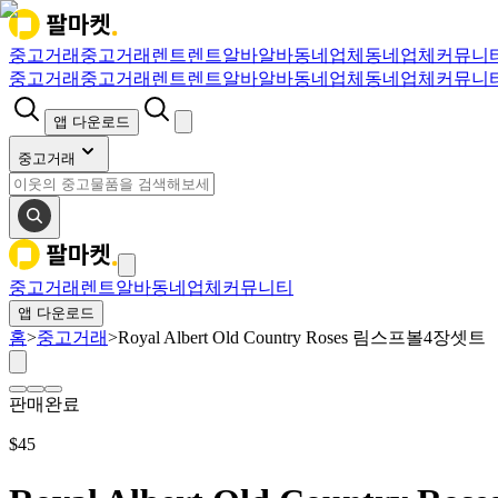
중고거래
중고거래
렌트
렌트
알바
알바
동네업체
동네업체
커뮤니
중고거래
중고거래
렌트
렌트
알바
알바
동네업체
동네업체
커뮤니
앱 다운로드
중고거래
중고거래
렌트
알바
동네업체
커뮤니티
앱 다운로드
홈
>
중고거래
>
Royal Albert Old Country Roses 림스프볼4장셋트
판매완료
$
45