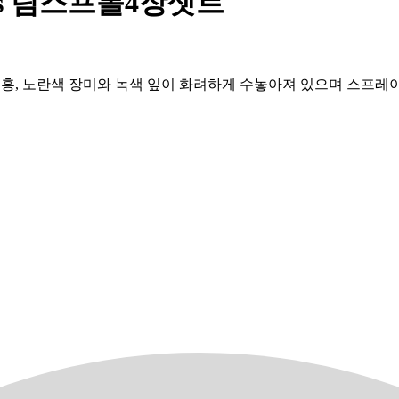
 Roses 림스프볼4장셋트
에 진분홍, 노란색 장미와 녹색 잎이 화려하게 수놓아져 있으며 스