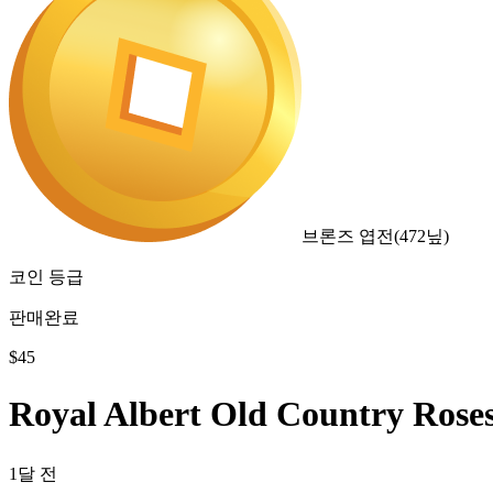
브론즈 엽전
(
472
닢)
코인 등급
판매완료
$
45
Royal Albert Old Country
1달 전