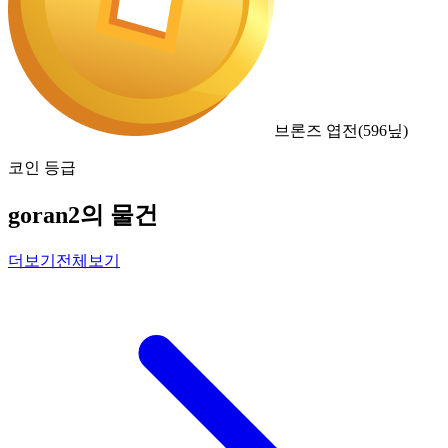
브론즈 엽전
(
596
닢)
코인 등급
goran2의 물건
더보기
전체보기