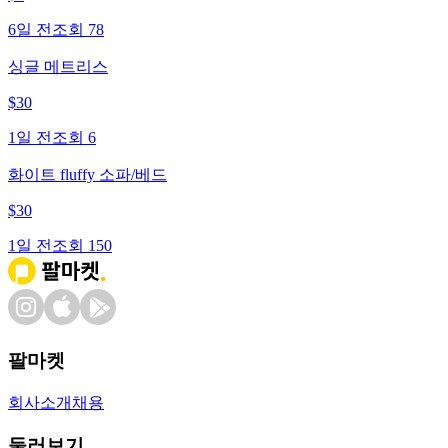
6일 전
조회
78
싱글 메트리스
$
30
1일 전
조회
6
화이트 fluffy 소파/베드
$
30
1일 전
조회
150
팔마켓
회사소개
채용
둘러보기