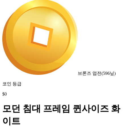
브론즈 엽전
(
596
닢)
코인 등급
$
0
모던 침대 프레임 퀸사이즈 화
이트