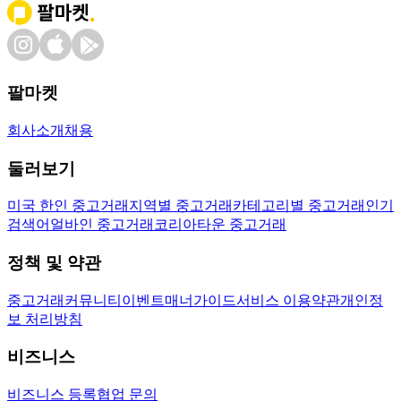
팔마켓
회사소개
채용
둘러보기
미국 한인 중고거래
지역별 중고거래
카테고리별 중고거래
인기
검색어
얼바인 중고거래
코리아타운 중고거래
정책 및 약관
중고거래
커뮤니티
이벤트
매너가이드
서비스 이용약관
개인정
보 처리방침
비즈니스
비즈니스 등록
협업 문의