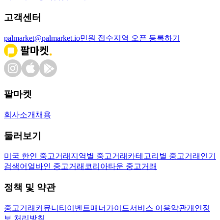
고객센터
palmarket@palmarket.io
민원 접수
지역 오픈 등록하기
팔마켓
회사소개
채용
둘러보기
미국 한인 중고거래
지역별 중고거래
카테고리별 중고거래
인기
검색어
얼바인 중고거래
코리아타운 중고거래
정책 및 약관
중고거래
커뮤니티
이벤트
매너가이드
서비스 이용약관
개인정
보 처리방침