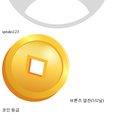
speaks123
브론즈 엽전
(
532
닢)
코인 등급