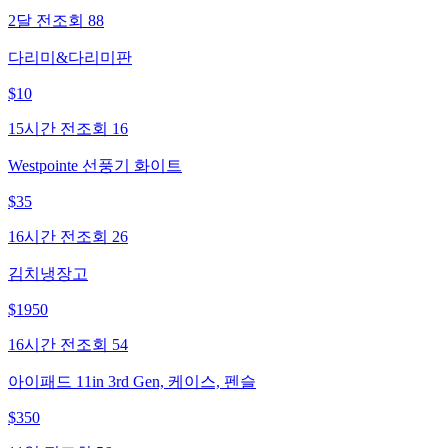
2달 전
조회
88
다리미&다리미판
$
10
15시간 전
조회
16
Westpointe 선풍기 화이트
$
35
16시간 전
조회
26
김치냉장고
$
1950
16시간 전
조회
54
아이패드 11in 3rd Gen, 케이스, 펜슬
$
350