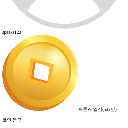
speaks123
브론즈 엽전
(
532
닢)
코인 등급