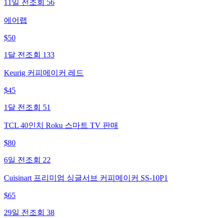
11일 전
조회
56
에어랩
$
50
1달 전
조회
133
Keurig 커피메이커 레드
$
45
1달 전
조회
51
TCL 40인치 Roku 스마트 TV 판매
$
80
6일 전
조회
22
Cuisinart 프리미엄 싱글서브 커피메이커 SS-10P1
$
65
29일 전
조회
38