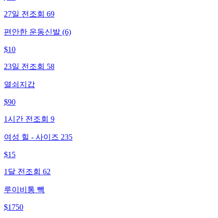
27일 전
조회
69
편안한 운동신발 (6)
$
10
23일 전
조회
58
열쇠지갑
$
90
1시간 전
조회
9
여성 힐 - 사이즈 235
$
15
1달 전
조회
62
루이비통 빽
$
1750