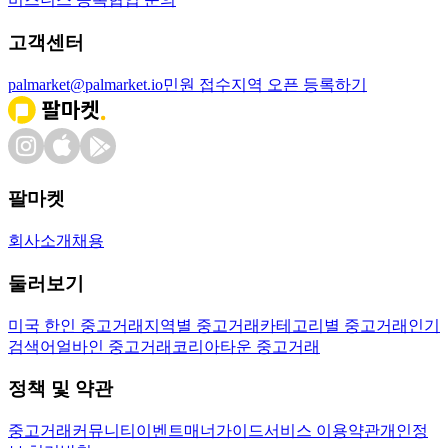
고객센터
palmarket@palmarket.io
민원 접수
지역 오픈 등록하기
팔마켓
회사소개
채용
둘러보기
미국 한인 중고거래
지역별 중고거래
카테고리별 중고거래
인기
검색어
얼바인 중고거래
코리아타운 중고거래
정책 및 약관
중고거래
커뮤니티
이벤트
매너가이드
서비스 이용약관
개인정