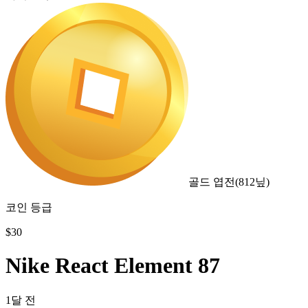
골드 엽전
(
812
닢)
코인 등급
$
30
Nike React Element 87
1달 전