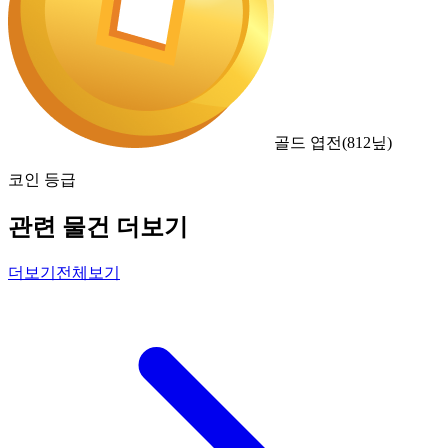
골드 엽전
(
812
닢)
코인 등급
관련 물건 더보기
더보기
전체보기