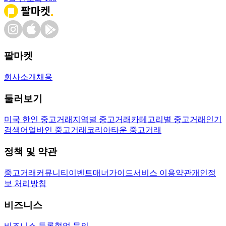
팔마켓
회사소개
채용
둘러보기
미국 한인 중고거래
지역별 중고거래
카테고리별 중고거래
인기
검색어
얼바인 중고거래
코리아타운 중고거래
정책 및 약관
중고거래
커뮤니티
이벤트
매너가이드
서비스 이용약관
개인정
보 처리방침
비즈니스
비즈니스 등록
협업 문의