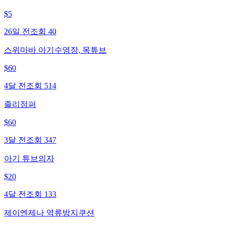
$
5
26일 전
조회
40
스위마바 아기수영장, 목튜브
$
60
4달 전
조회
514
졸리점퍼
$
60
3달 전
조회
347
아기 튜브의자
$
20
4달 전
조회
133
제이엔제나 역류방지쿠션