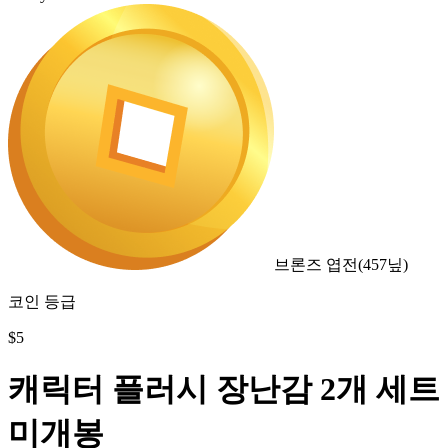
브론즈 엽전
(
457
닢)
코인 등급
$
5
캐릭터 플러시 장난감 2개 세트
미개봉