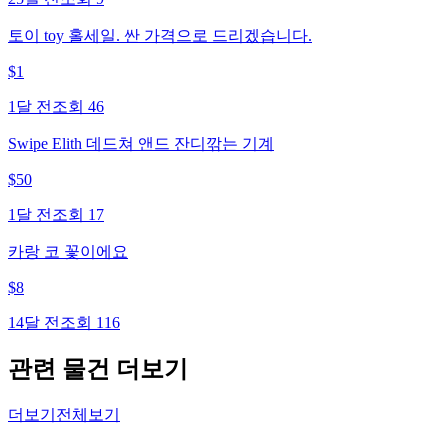
토이 toy 홀세일. 싼 가격으로 드리겠습니다.
$
1
1달 전
조회
46
Swipe Elith 데드쳐 앤드 잔디깎는 기계
$
50
1달 전
조회
17
카랑 코 꽃이에요
$
8
14달 전
조회
116
관련 물건 더보기
더보기
전체보기