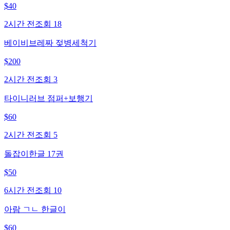
$
40
2시간 전
조회
18
베이비브레짜 젖병세척기
$
200
2시간 전
조회
3
타이니러브 점퍼+보행기
$
60
2시간 전
조회
5
돌잡이한글 17권
$
50
6시간 전
조회
10
아람 ㄱㄴ 한글이
$
60