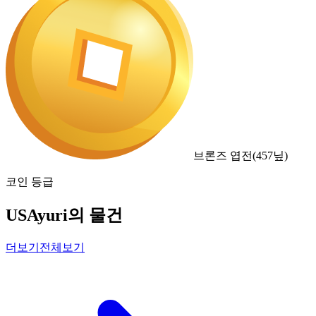
브론즈 엽전
(
457
닢)
코인 등급
USAyuri의 물건
더보기
전체보기