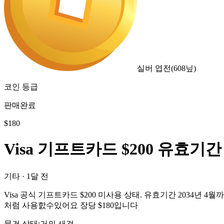
실버 엽전
(
608
닢)
코인 등급
판매완료
$
180
Visa 기프트카드 $200 유효기간 
기타
·
1달 전
Visa 공식 기프트카드 $200 미사용 상태. 유효기간 2034년
처럼 사용핤수있어요 장당 $180입니다
물건 상태
:
거의 새것