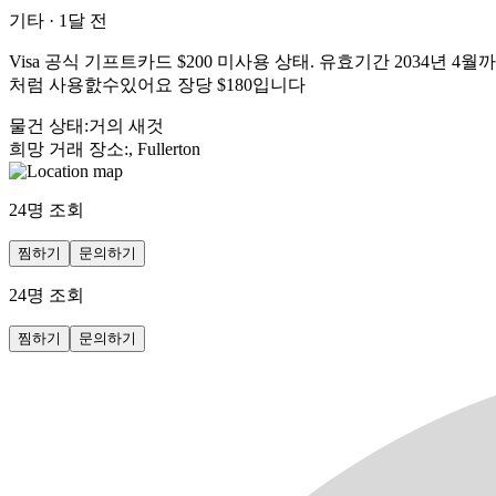
기타
·
1달 전
Visa 공식 기프트카드 $200 미사용 상태. 유효기간 2034년
처럼 사용핤수있어요 장당 $180입니다
물건 상태
:
거의 새것
희망 거래 장소
:
, Fullerton
24
명 조회
찜하기
문의하기
24
명 조회
찜하기
문의하기