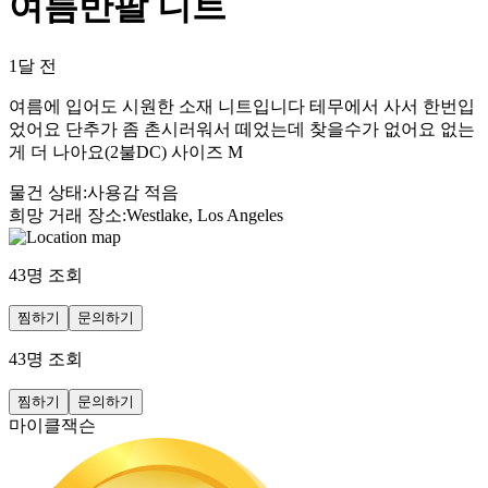
여름반팔 니트
1달 전
여름에 입어도 시원한 소재 니트입니다 테무에서 사서 한번입
었어요 단추가 좀 촌시러워서 떼었는데 찾을수가 없어요 없는
게 더 나아요(2불DC) 사이즈 M
물건 상태
:
사용감 적음
희망 거래 장소
:
Westlake, Los Angeles
43
명 조회
찜하기
문의하기
43
명 조회
찜하기
문의하기
마이클잭슨