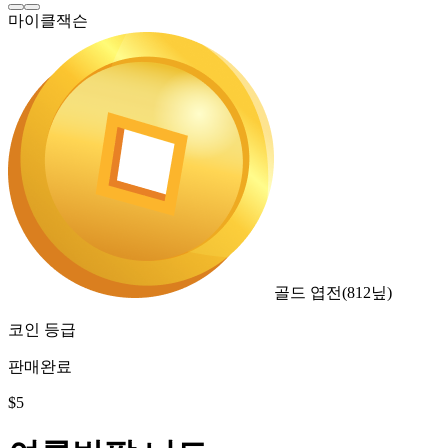
마이클잭슨
골드 엽전
(
812
닢)
코인 등급
판매완료
$
5