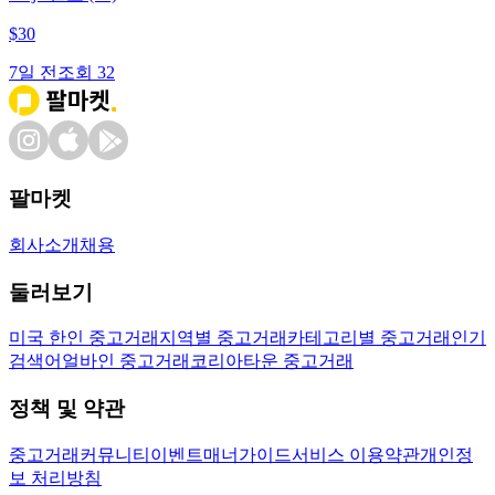
$
30
7일 전
조회
32
팔마켓
회사소개
채용
둘러보기
미국 한인 중고거래
지역별 중고거래
카테고리별 중고거래
인기
검색어
얼바인 중고거래
코리아타운 중고거래
정책 및 약관
중고거래
커뮤니티
이벤트
매너가이드
서비스 이용약관
개인정
보 처리방침