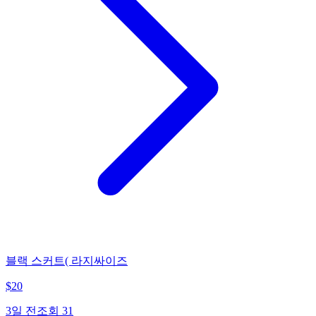
블랙 스커트( 라지싸이즈
$
20
3일 전
조회
31