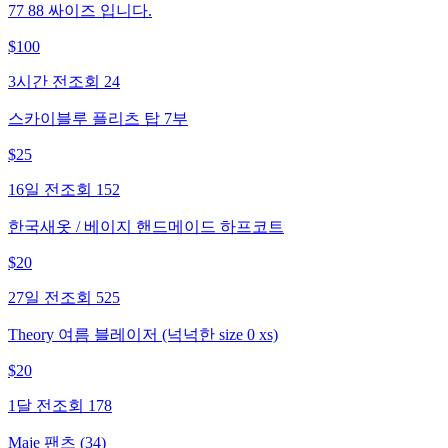
77 88 싸이즈 입니다.
$
100
3시간 전
조회
24
스카이블루 플리츠 탑 7부
$
25
16일 전
조회
152
한국새옷 / 베이지 핸드메이드 하프코트
$
20
27일 전
조회
525
Theory 여름 블레이저 (넉넉한 size 0 xs)
$
20
1달 전
조회
178
Maje 팬츠 (34)