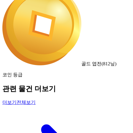
골드 엽전
(
812
닢)
코인 등급
관련 물건 더보기
더보기
전체보기