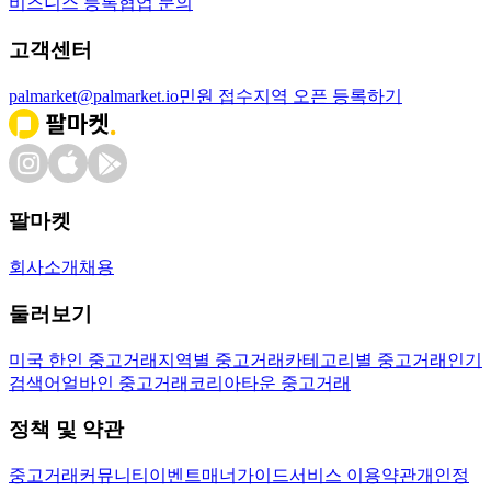
비즈니스 등록
협업 문의
고객센터
palmarket@palmarket.io
민원 접수
지역 오픈 등록하기
팔마켓
회사소개
채용
둘러보기
미국 한인 중고거래
지역별 중고거래
카테고리별 중고거래
인기
검색어
얼바인 중고거래
코리아타운 중고거래
정책 및 약관
중고거래
커뮤니티
이벤트
매너가이드
서비스 이용약관
개인정