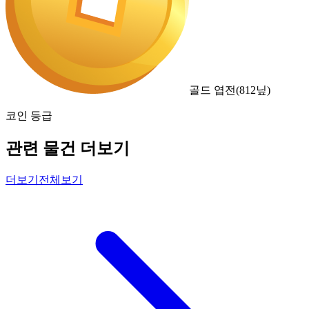
골드 엽전
(
812
닢)
코인 등급
관련 물건 더보기
더보기
전체보기