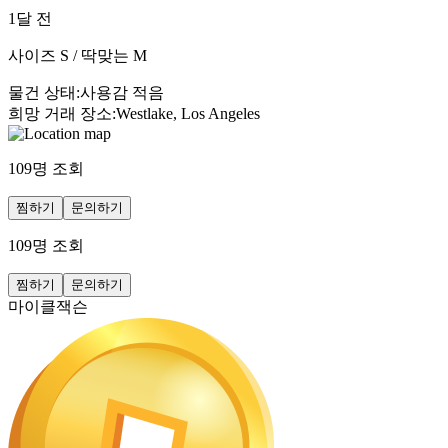
1달 전
사이즈 S / 딱맞는 M
물건 상태
:
사용감 적음
희망 거래 장소
:
Westlake, Los Angeles
109
명 조회
찜하기
문의하기
109
명 조회
찜하기
문의하기
마이클잭슨