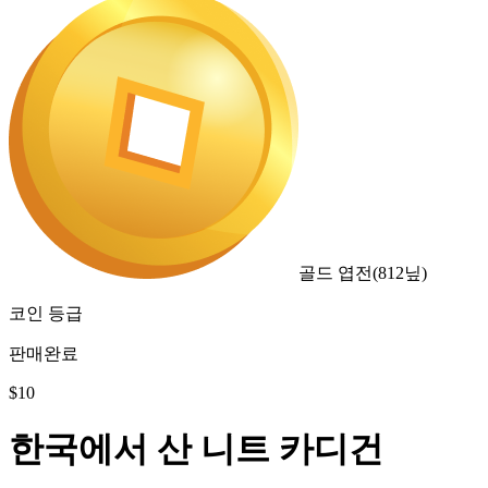
골드 엽전
(
812
닢)
코인 등급
판매완료
$
10
한국에서 산 니트 카디건