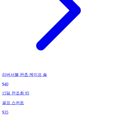
리버서블 판쵸 케이프 숄
$
40
15일 전
조회
95
골프 스커트
$
35