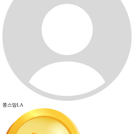
쫑스맘LA