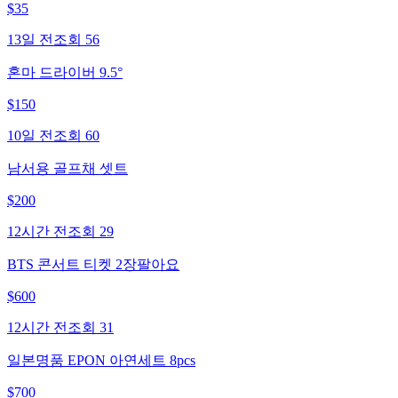
$
35
13일 전
조회
56
혼마 드라이버 9.5°
$
150
10일 전
조회
60
남서용 골프채 셋트
$
200
12시간 전
조회
29
BTS 콘서트 티켓 2장팔아요
$
600
12시간 전
조회
31
일본명품 EPON 아연세트 8pcs
$
700