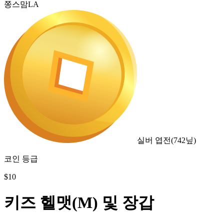
쫑스맘LA
실버 엽전
(
742
닢)
코인 등급
$
10
키즈 헬맷(M) 및 장갑