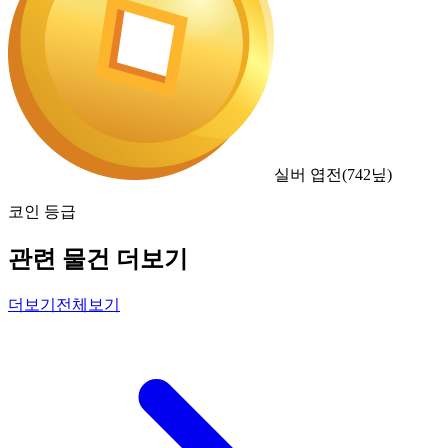
실버 엽전
(
742
닢)
코인 등급
관련 물건 더보기
더보기
전체보기