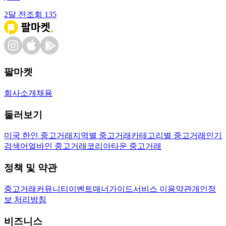
2달 전
조회
135
팔마켓
회사소개
채용
둘러보기
미국 한인 중고거래
지역별 중고거래
카테고리별 중고거래
인기
검색어
얼바인 중고거래
코리아타운 중고거래
정책 및 약관
중고거래
커뮤니티
이벤트
매너가이드
서비스 이용약관
개인정
보 처리방침
비즈니스