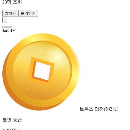
23
명 조회
찜하기
문의하기
JadeJY
브론즈 엽전
(
542
닢)
코인 등급