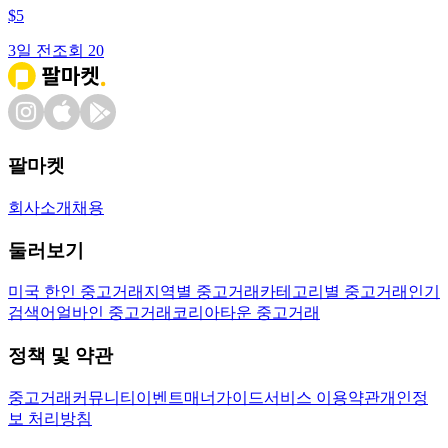
$
5
3일 전
조회
20
팔마켓
회사소개
채용
둘러보기
미국 한인 중고거래
지역별 중고거래
카테고리별 중고거래
인기
검색어
얼바인 중고거래
코리아타운 중고거래
정책 및 약관
중고거래
커뮤니티
이벤트
매너가이드
서비스 이용약관
개인정
보 처리방침