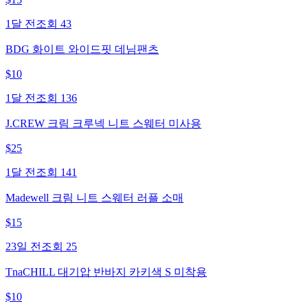
1달 전
조회
43
BDG 화이트 와이드핏 데님팬츠
$
10
1달 전
조회
136
J.CREW 크림 크루넥 니트 스웨터 미사용
$
25
1달 전
조회
141
Madewell 크림 니트 스웨터 러플 소매
$
15
23일 전
조회
25
TnaCHILL 대기압 반바지 카키색 S 미착용
$
10