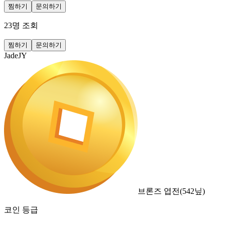
찜하기
문의하기
23
명 조회
찜하기
문의하기
JadeJY
브론즈 엽전
(
542
닢)
코인 등급