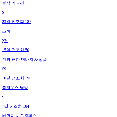
블랙 카디건
$
15
23일 전
조회
187
조끼
$
30
15일 전
조회
50
진짜 편한 면바지 새상품
$
9
10달 전
조회
190
블라우스 남방
$
15
7달 전
조회
184
버건디 셔츠원피스