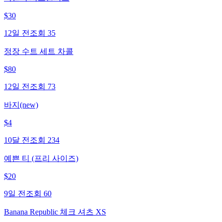
$
30
12일 전
조회
35
정장 수트 세트 차콜
$
80
12일 전
조회
73
바지(new)
$
4
10달 전
조회
234
예쁜 티 (프리 사이즈)
$
20
9일 전
조회
60
Banana Republic 체크 셔츠 XS