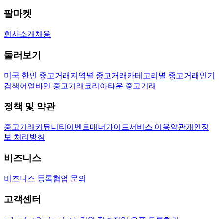
팔마켓
회사소개
채용
둘러보기
미국 한인 중고거래
지역별 중고거래
카테고리별 중고거래
인기
검색어
얼바인 중고거래
코리아타운 중고거래
정책 및 약관
중고거래
커뮤니티
이벤트
매너가이드
서비스 이용약관
개인정
보 처리방침
비즈니스
비즈니스 등록
협업 문의
고객센터