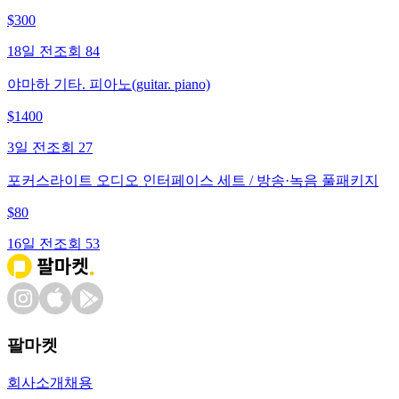
$
300
18일 전
조회
84
야마하 기타. 피아노(guitar. piano)
$
1400
3일 전
조회
27
포커스라이트 오디오 인터페이스 세트 / 방송·녹음 풀패키지
$
80
16일 전
조회
53
팔마켓
회사소개
채용