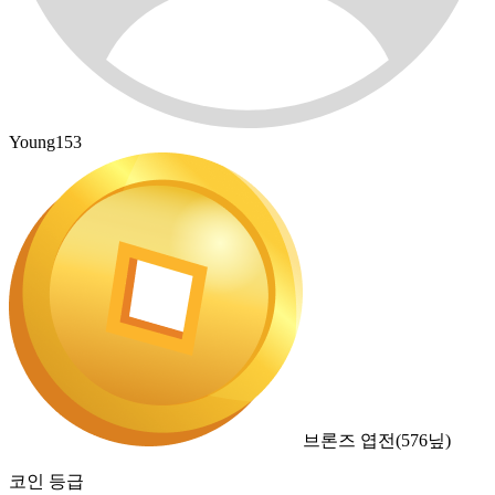
Young153
브론즈 엽전
(
576
닢)
코인 등급