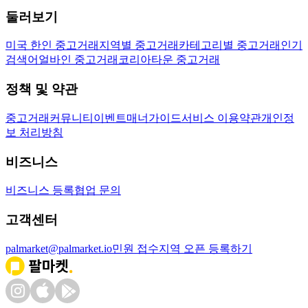
둘러보기
미국 한인 중고거래
지역별 중고거래
카테고리별 중고거래
인기
검색어
얼바인 중고거래
코리아타운 중고거래
정책 및 약관
중고거래
커뮤니티
이벤트
매너가이드
서비스 이용약관
개인정
보 처리방침
비즈니스
비즈니스 등록
협업 문의
고객센터
palmarket@palmarket.io
민원 접수
지역 오픈 등록하기