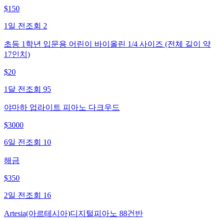
$
150
1일 전
조회
2
초등 1학년 입문용 어린이 바이올린 1/4 사이즈 (전체 길이 약
17인치)
$
20
1달 전
조회
95
야마하 업라이트 피아노 다크우드
$
3000
6일 전
조회
10
해금
$
350
2일 전
조회
16
Artesia(아르테시아)디지털피아노 88건반