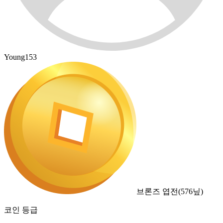
Young153
브론즈 엽전
(
576
닢)
코인 등급