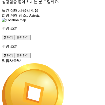
성경말씀 좋아 하시는 분 드릴께요.
물건 상태
:
사용감 적음
희망 거래 장소
:
, Artesia
44
명 조회
찜하기
문의하기
44
명 조회
찜하기
문의하기
임집사출뱔