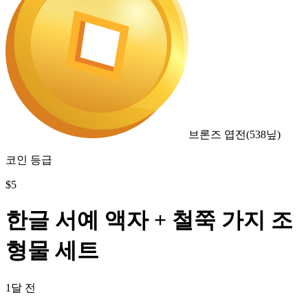
브론즈 엽전
(
538
닢)
코인 등급
$
5
한글 서예 액자 + 철쭉 가지 조
형물 세트
1달 전