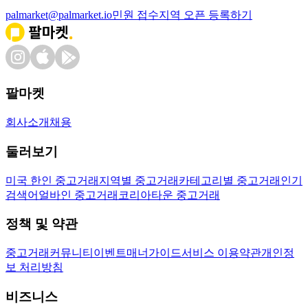
palmarket@palmarket.io
민원 접수
지역 오픈 등록하기
팔마켓
회사소개
채용
둘러보기
미국 한인 중고거래
지역별 중고거래
카테고리별 중고거래
인기
검색어
얼바인 중고거래
코리아타운 중고거래
정책 및 약관
중고거래
커뮤니티
이벤트
매너가이드
서비스 이용약관
개인정
보 처리방침
비즈니스