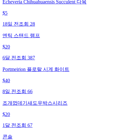
Echeveria Chihuahuaensis Succulent 다육
$
5
18일 전
조회
28
엔틱 스탠드 램프
$
20
6달 전
조회
387
Portmeirion 플로랄 시계 화이트
$
40
8일 전
조회
66
조개껍데기새도우박스시리즈
$
20
1달 전
조회
67
콘솔