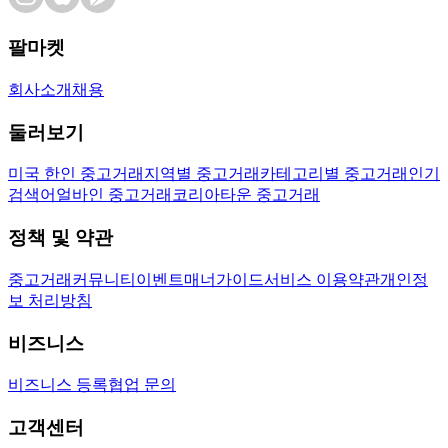
팔마켓
회사소개
채용
둘러보기
미국 한인 중고거래
지역별 중고거래
카테고리별 중고거래
인기
검색어
얼바인 중고거래
코리아타운 중고거래
정책 및 약관
중고거래
커뮤니티
이벤트
매너가이드
서비스 이용약관
개인정
보 처리방침
비즈니스
비즈니스 등록
협업 문의
고객센터