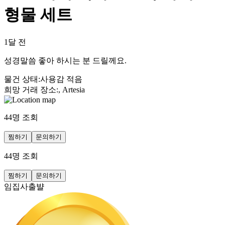
형물 세트
1달 전
성경말씀 좋아 하시는 분 드릴께요.
물건 상태
:
사용감 적음
희망 거래 장소
:
, Artesia
44
명 조회
찜하기
문의하기
44
명 조회
찜하기
문의하기
임집사출뱔