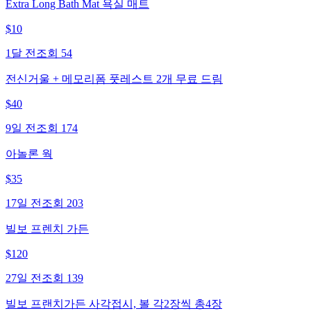
Extra Long Bath Mat 욕실 매트
$
10
1달 전
조회
54
전신거울 + 메모리폼 풋레스트 2개 무료 드림
$
40
9일 전
조회
174
아놀론 웍
$
35
17일 전
조회
203
빌보 프렌치 가든
$
120
27일 전
조회
139
빌보 프랜치가든 사각접시, 볼 각2장씩 총4장