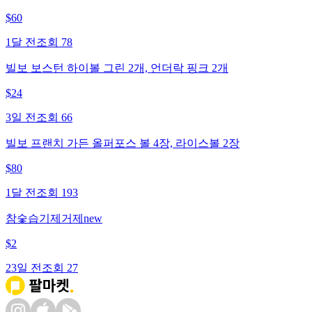
$
60
1달 전
조회
78
빌보 보스턴 하이볼 그린 2개, 언더락 핑크 2개
$
24
3일 전
조회
66
빌보 프랜치 가든 올퍼포스 볼 4장, 라이스볼 2장
$
80
1달 전
조회
193
참숯습기제거제new
$
2
23일 전
조회
27