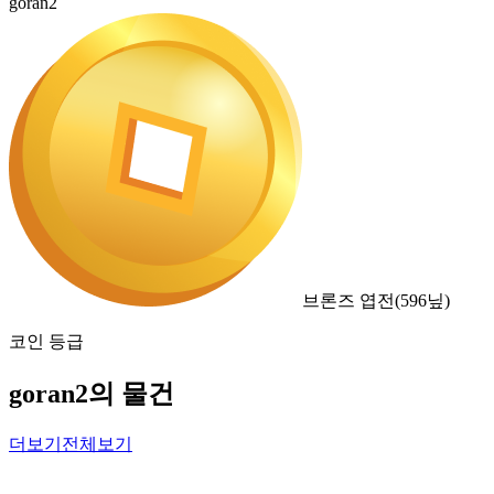
goran2
브론즈 엽전
(
596
닢)
코인 등급
goran2의 물건
더보기
전체보기