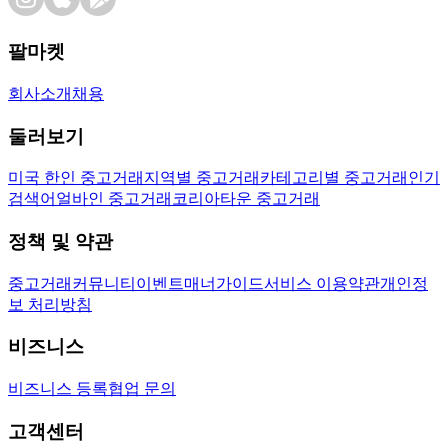
팔마켓
회사소개
채용
둘러보기
미국 한인 중고거래
지역별 중고거래
카테고리별 중고거래
인기
검색어
얼바인 중고거래
코리아타운 중고거래
정책 및 약관
중고거래
커뮤니티
이벤트
매너가이드
서비스 이용약관
개인정
보 처리방침
비즈니스
비즈니스 등록
협업 문의
고객센터