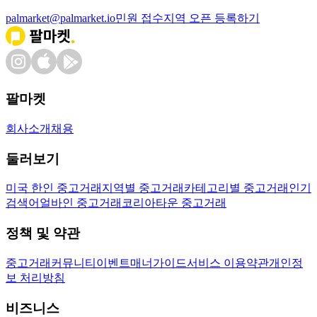
palmarket@palmarket.io
민원 접수
지역 오픈 등록하기
팔마켓
회사소개
채용
둘러보기
미국 한인 중고거래
지역별 중고거래
카테고리별 중고거래
인기
검색어
얼바인 중고거래
코리아타운 중고거래
정책 및 약관
중고거래
커뮤니티
이벤트
매너가이드
서비스 이용약관
개인정
보 처리방침
비즈니스