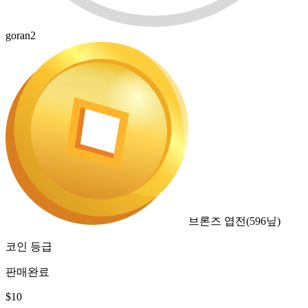
goran2
브론즈 엽전
(
596
닢)
코인 등급
판매완료
$
10