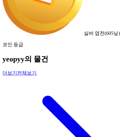
실버 엽전
(
605
닢)
코인 등급
yeopyy의 물건
더보기
전체보기