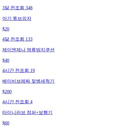
3달 전
조회
348
아기 튜브의자
$
20
4달 전
조회
133
제이엔제나 역류방지쿠션
$
40
4시간 전
조회
19
베이비브레짜 젖병세척기
$
200
4시간 전
조회
4
타이니러브 점퍼+보행기
$
60