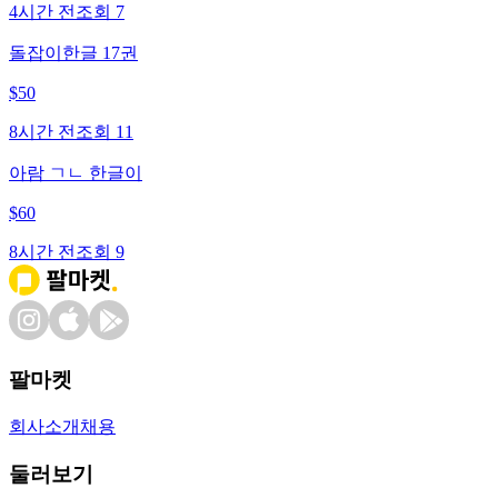
4시간 전
조회
7
돌잡이한글 17권
$
50
8시간 전
조회
11
아람 ㄱㄴ 한글이
$
60
8시간 전
조회
9
팔마켓
회사소개
채용
둘러보기