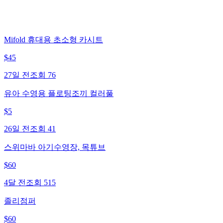
Mifold 휴대용 초소형 카시트
$
45
27일 전
조회
76
유아 수영용 플로팅조끼 컬러풀
$
5
26일 전
조회
41
스위마바 아기수영장, 목튜브
$
60
4달 전
조회
515
졸리점퍼
$
60