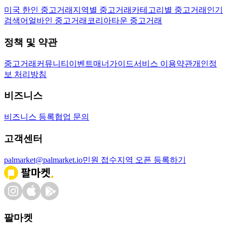
미국 한인 중고거래
지역별 중고거래
카테고리별 중고거래
인기
검색어
얼바인 중고거래
코리아타운 중고거래
정책 및 약관
중고거래
커뮤니티
이벤트
매너가이드
서비스 이용약관
개인정
보 처리방침
비즈니스
비즈니스 등록
협업 문의
고객센터
palmarket@palmarket.io
민원 접수
지역 오픈 등록하기
팔마켓