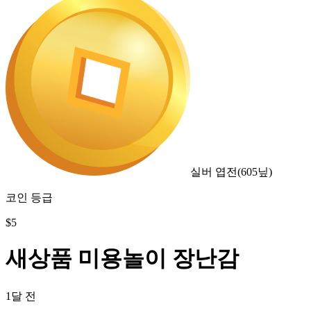
실버 엽전
(
605
닢)
코인 등급
$
5
새상품 미용놀이 장난감
1달 전