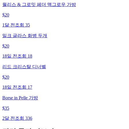
월리스 & 그로밋 페더 맥그로우 가방
$
20
1달 전
조회
35
밀크 글라스 화병 두개
$
20
18일 전
조회
18
리드 크리스탈 디너벨
$
20
18일 전
조회
17
Borse in Pelle 가방
$
35
2달 전
조회
336