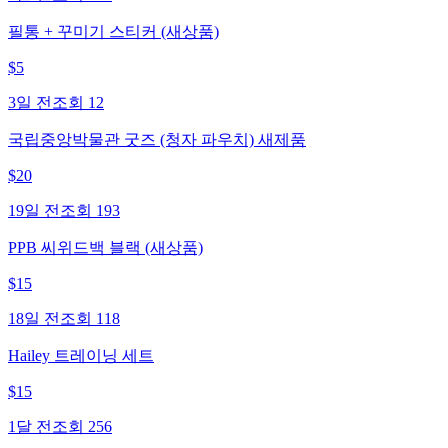
필통 + 꾸미기 스티커 (새상품)
$
5
3일 전
조회
12
국립중앙박물관 굿즈 (청자 파우치) 새제품
$
20
19일 전
조회
193
PPB 씨위드백 블랙 (새상품)
$
15
18일 전
조회
118
Hailey 트레이닝 세트
$
15
1달 전
조회
256