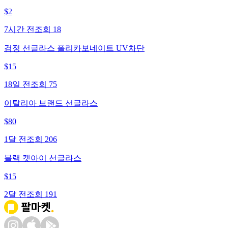
$
2
7시간 전
조회
18
검정 선글라스 폴리카보네이트 UV차단
$
15
18일 전
조회
75
이탈리아 브랜드 선글라스
$
80
1달 전
조회
206
블랙 캣아이 선글라스
$
15
2달 전
조회
191