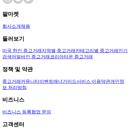
팔마켓
회사소개
채용
둘러보기
미국 한인 중고거래
지역별 중고거래
카테고리별 중고거래
인기
검색어
얼바인 중고거래
코리아타운 중고거래
정책 및 약관
중고거래
커뮤니티
이벤트
매너가이드
서비스 이용약관
개인정
보 처리방침
비즈니스
비즈니스 등록
협업 문의
고객센터