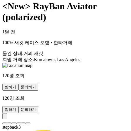
<New> RayBan Aviator
(polarized)
1달 전
100% 새것 케이스 포함 • 한타거래
물건 상태
:
거의 새것
희망 거래 장소
:
Koreatown, Los Angeles
120
명 조회
찜하기
문의하기
120
명 조회
찜하기
문의하기
stepback3