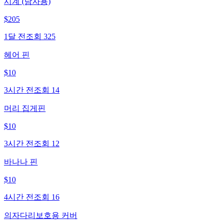
시계 (남자용)
$
205
1달 전
조회
325
헤어 핀
$
10
3시간 전
조회
14
머리 집게핀
$
10
3시간 전
조회
12
바나나 핀
$
10
4시간 전
조회
16
의자다리보호용 커버