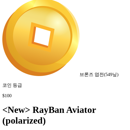
브론즈 엽전
(
549
닢)
코인 등급
$
100
<New> RayBan Aviator
(polarized)