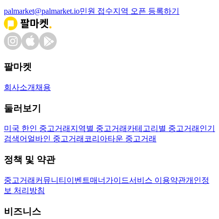
palmarket@palmarket.io
민원 접수
지역 오픈 등록하기
팔마켓
회사소개
채용
둘러보기
미국 한인 중고거래
지역별 중고거래
카테고리별 중고거래
인기
검색어
얼바인 중고거래
코리아타운 중고거래
정책 및 약관
중고거래
커뮤니티
이벤트
매너가이드
서비스 이용약관
개인정
보 처리방침
비즈니스