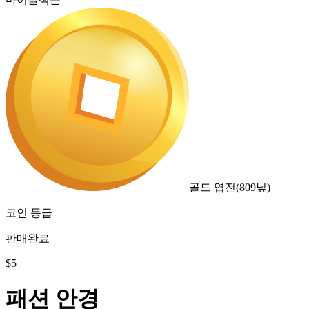
골드 엽전
(
809
닢)
코인 등급
판매완료
$
5
패션 안경