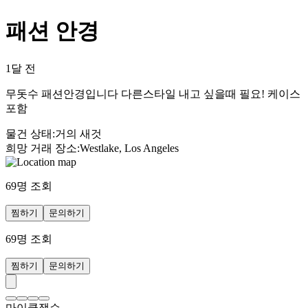
패션 안경
1달 전
무돗수 패션안경입니다 다른스타일 내고 싶을때 필요! 케이스
포함
물건 상태
:
거의 새것
희망 거래 장소
:
Westlake, Los Angeles
69
명 조회
찜하기
문의하기
69
명 조회
찜하기
문의하기
마이클잭슨