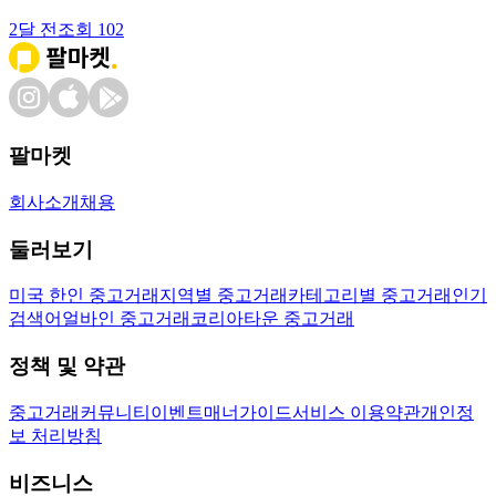
2달 전
조회
102
팔마켓
회사소개
채용
둘러보기
미국 한인 중고거래
지역별 중고거래
카테고리별 중고거래
인기
검색어
얼바인 중고거래
코리아타운 중고거래
정책 및 약관
중고거래
커뮤니티
이벤트
매너가이드
서비스 이용약관
개인정
보 처리방침
비즈니스