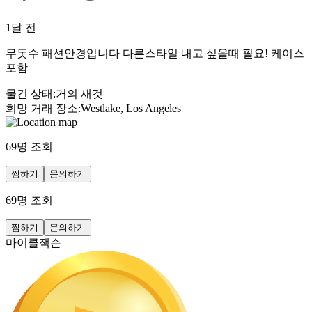
1달 전
무돗수 패션안경입니다 다른스타일 내고 싶을때 필요! 케이스
포함
물건 상태
:
거의 새것
희망 거래 장소
:
Westlake, Los Angeles
69
명 조회
찜하기
문의하기
69
명 조회
찜하기
문의하기
마이클잭슨