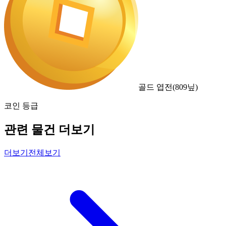
골드 엽전
(
809
닢)
코인 등급
관련 물건 더보기
더보기
전체보기