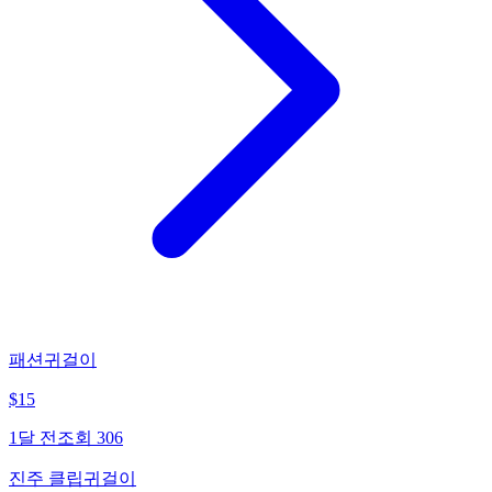
패션귀걸이
$
15
1달 전
조회
306
진주 클립귀걸이