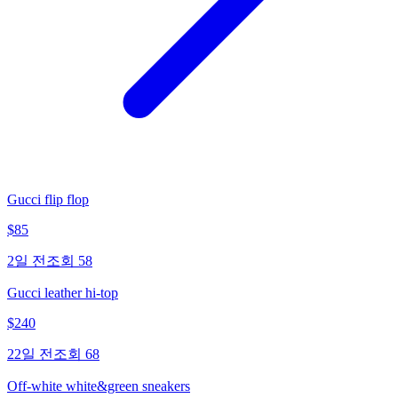
Gucci flip flop
$
85
2일 전
조회
58
Gucci leather hi-top
$
240
22일 전
조회
68
Off-white white&green sneakers