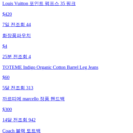
Louis Vuitton 포인트 펌프스 35 핑크
$
420
7일 전
조회
44
화장품파우치
$
4
25분 전
조회
4
TOTEME Indigo Organic Cotton Barrel Leg Jeans
$
60
5달 전
조회
313
까르띠에 marcello 정품 핸드백
$
300
14달 전
조회
942
Coach 블랙 토트백