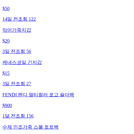
$
50
14일 전
조회
122
악어가죽지갑
$
20
3일 전
조회
56
케네스코일 긴지갑
$
15
3일 전
조회
27
FENDI 펜디 멀티컬러 로고 숄더백
$
900
1달 전
조회
156
수제 인조가죽 스몰 토트백