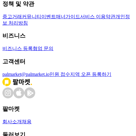
정책 및 약관
중고거래
커뮤니티
이벤트
매너가이드
서비스 이용약관
개인정
보 처리방침
비즈니스
비즈니스 등록
협업 문의
고객센터
palmarket@palmarket.io
민원 접수
지역 오픈 등록하기
팔마켓
회사소개
채용
둘러보기