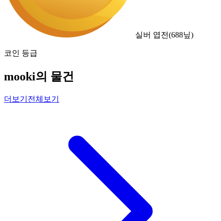
실버 엽전
(
688
닢)
코인 등급
mooki의 물건
더보기
전체보기