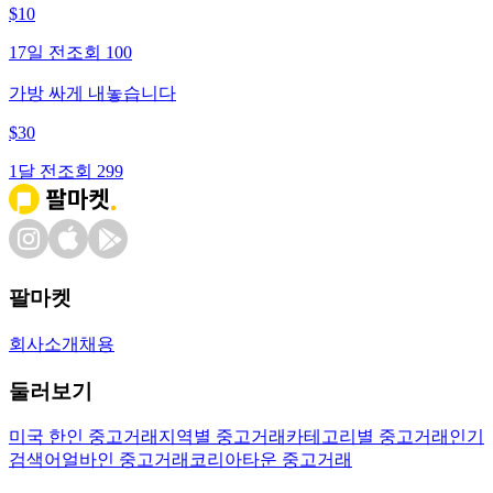
$
10
17일 전
조회
100
가방 싸게 내놓습니다
$
30
1달 전
조회
299
팔마켓
회사소개
채용
둘러보기
미국 한인 중고거래
지역별 중고거래
카테고리별 중고거래
인기
검색어
얼바인 중고거래
코리아타운 중고거래