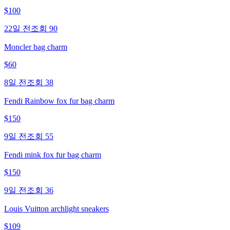
$
100
22일 전
조회
90
Moncler bag charm
$
60
8일 전
조회
38
Fendi Rainbow fox fur bag charm
$
150
9일 전
조회
55
Fendi mink fox fur bag charm
$
150
9일 전
조회
36
Louis Vuitton archlight sneakers
$
109