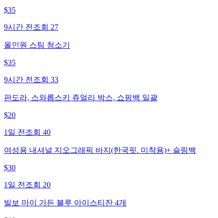
$
35
9시간 전
조회
27
올인원 스팀 청소기
$
35
9시간 전
조회
33
판도라, 스와롭스키 쥬얼리 박스, 쇼핑백 일괄
$
20
1일 전
조회
40
여성용 내셔널 지오그래픽 바지(한국핏. 미착용)+ 슬링백
$
30
1일 전
조회
20
빌보 마이 가든 블루 아이스티잔 4개