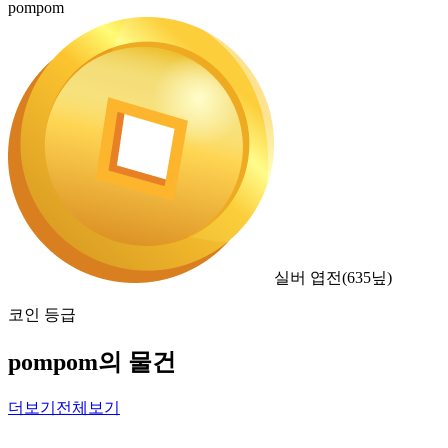
pompom
실버 엽전
(
635
닢)
코인 등급
pompom의 물건
더보기
전체보기