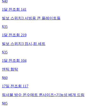
$
40
1달 전
조회
141
빌보 스위치3 서빙용 큰 플레이트들
$
35
1달 전
조회
219
빌보 스위치3 접시,컵 세트
$
35
1달 전
조회
104
앤틱 협탁
$
60
17일 전
조회
117
워셔블 방수 온수매트 퀸사이즈+기능성 베개 드림
$
85