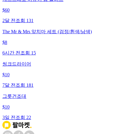
$
60
2달 전
조회
131
The Mr & Mrs 앞치마 세트 (검정/흰색/남색)
$
8
6시간 전
조회
15
씽크드라이어
$
10
7달 전
조회
181
그릇건조대
$
10
3일 전
조회
22