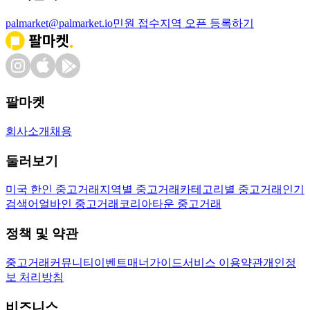
palmarket@palmarket.io
민원 접수
지역 오픈 등록하기
팔마켓
회사소개
채용
둘러보기
미국 한인 중고거래
지역별 중고거래
카테고리별 중고거래
인기
검색어
얼바인 중고거래
코리아타운 중고거래
정책 및 약관
중고거래
커뮤니티
이벤트
매너가이드
서비스 이용약관
개인정
보 처리방침
비즈니스