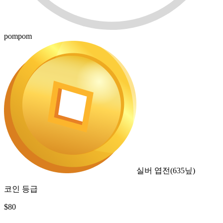
pompom
실버 엽전
(
635
닢)
코인 등급
$
80