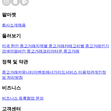
팔마켓
회사소개
채용
둘러보기
미국 한인 중고거래
지역별 중고거래
카테고리별 중고거래
인기
검색어
얼바인 중고거래
코리아타운 중고거래
정책 및 약관
중고거래
커뮤니티
이벤트
매너가이드
서비스 이용약관
개인정
보 처리방침
비즈니스
비즈니스 등록
협업 문의
고객센터