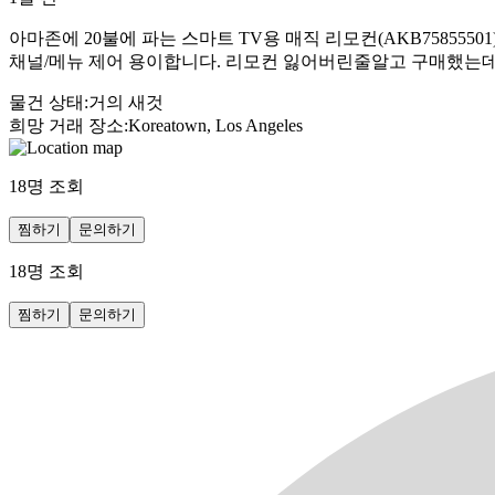
아마존에 20불에 파는 스마트 TV용 매직 리모컨(AKB75855501)입니
채널/메뉴 제어 용이합니다. 리모컨 잃어버린줄알고 구매했는
물건 상태
:
거의 새것
희망 거래 장소
:
Koreatown, Los Angeles
18
명 조회
찜하기
문의하기
18
명 조회
찜하기
문의하기