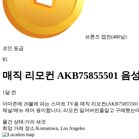
브론즈 엽전
(
480
닢)
코인 등급
$
5
매직 리모컨 AKB75855501 
1달 전
아마존에 20불에 파는 스마트 TV용 매직 리모컨(AKB75855501)입니
채널/메뉴 제어 용이합니다. 리모컨 잃어버린줄알고 구매했는
물건 상태
:
거의 새것
희망 거래 장소
:
Koreatown, Los Angeles