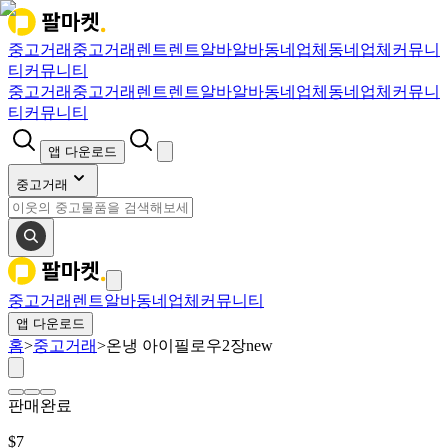
중고거래
중고거래
렌트
렌트
알바
알바
동네업체
동네업체
커뮤니
티
커뮤니티
중고거래
중고거래
렌트
렌트
알바
알바
동네업체
동네업체
커뮤니
티
커뮤니티
앱 다운로드
중고거래
중고거래
렌트
알바
동네업체
커뮤니티
앱 다운로드
홈
>
중고거래
>
온냉 아이필로우2장new
판매완료
$
7