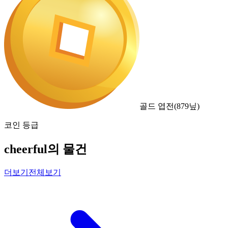
골드 엽전
(
879
닢)
코인 등급
cheerful의 물건
더보기
전체보기