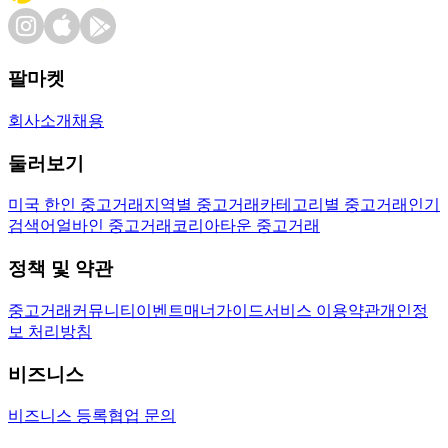
팔마켓
회사소개
채용
둘러보기
미국 한인 중고거래
지역별 중고거래
카테고리별 중고거래
인기
검색어
얼바인 중고거래
코리아타운 중고거래
정책 및 약관
중고거래
커뮤니티
이벤트
매너가이드
서비스 이용약관
개인정
보 처리방침
비즈니스
비즈니스 등록
협업 문의