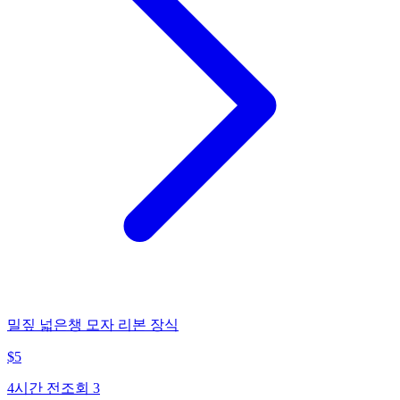
밀짚 넓은챙 모자 리본 장식
$
5
4시간 전
조회
3