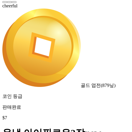
cheerful
골드 엽전
(
879
닢)
코인 등급
판매완료
$
7