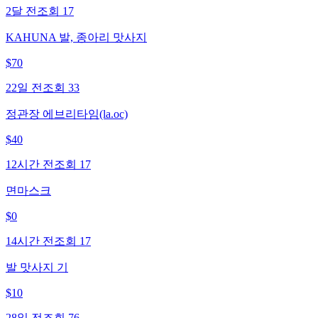
2달 전
조회
17
KAHUNA 발, 종아리 맛사지
$
70
22일 전
조회
33
정관장 에브리타임(la.oc)
$
40
12시간 전
조회
17
면마스크
$
0
14시간 전
조회
17
발 맛사지 기
$
10
28일 전
조회
76