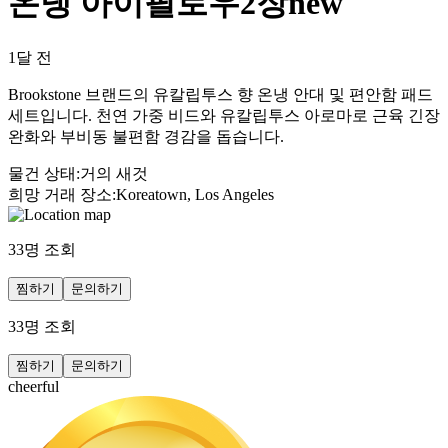
온냉 아이필로우2장new
1달 전
Brookstone 브랜드의 유칼립투스 향 온냉 안대 및 편안함 패드
세트입니다. 천연 가중 비드와 유칼립투스 아로마로 근육 긴장
완화와 부비동 불편함 경감을 돕습니다.
물건 상태
:
거의 새것
희망 거래 장소
:
Koreatown, Los Angeles
33
명 조회
찜하기
문의하기
33
명 조회
찜하기
문의하기
cheerful