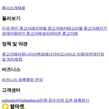
회사소개
채용
둘러보기
미국 한인 중고거래
지역별 중고거래
카테고리별 중고거래
인기
검색어
얼바인 중고거래
코리아타운 중고거래
정책 및 약관
중고거래
커뮤니티
이벤트
매너가이드
서비스 이용약관
개인정
보 처리방침
비즈니스
비즈니스 등록
협업 문의
고객센터
palmarket@palmarket.io
민원 접수
지역 오픈 등록하기