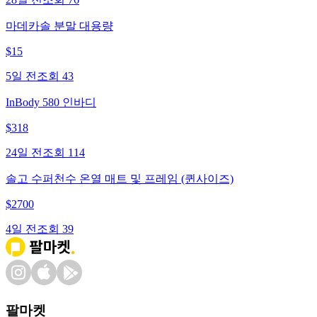
마데카솔 분말 대용량
$
15
5일 전
조회
43
InBody 580 인바디
$
318
24일 전
조회
114
솔고 수퍼천수 온열 매트 및 프레임 (퀸사이즈)
$
2700
4일 전
조회
39
팔마켓