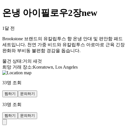
온냉 아이필로우2장new
1달 전
Brookstone 브랜드의 유칼립투스 향 온냉 안대 및 편안함 패드
세트입니다. 천연 가중 비드와 유칼립투스 아로마로 근육 긴장
완화와 부비동 불편함 경감을 돕습니다.
물건 상태
:
거의 새것
희망 거래 장소
:
Koreatown, Los Angeles
33
명 조회
찜하기
문의하기
33
명 조회
찜하기
문의하기