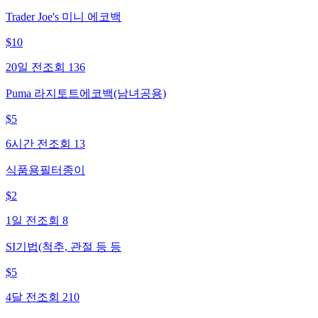
Trader Joe's 미니 에코백
$
10
20일 전
조회
136
Puma 라지토트에코백(남녀공용)
$
5
6시간 전
조회
13
식품용필터종이
$
2
1일 전
조회
8
SI기법(척추, 관절 등 등
$
5
4달 전
조회
210