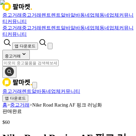
중고거래
중고거래
렌트
렌트
알바
알바
동네업체
동네업체
커뮤니
티
커뮤니티
중고거래
중고거래
렌트
렌트
알바
알바
동네업체
동네업체
커뮤니
티
커뮤니티
앱 다운로드
중고거래
중고거래
렌트
알바
동네업체
커뮤니티
앱 다운로드
홈
>
중고거래
>
Nike Road Racing AF 핑크 러닝화
판매완료
$
60