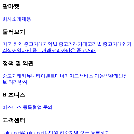
팔마켓
회사소개
채용
둘러보기
미국 한인 중고거래
지역별 중고거래
카테고리별 중고거래
인기
검색어
얼바인 중고거래
코리아타운 중고거래
정책 및 약관
중고거래
커뮤니티
이벤트
매너가이드
서비스 이용약관
개인정
보 처리방침
비즈니스
비즈니스 등록
협업 문의
고객센터
palmarket@palmarket.io
민원 접수
지역 오픈 등록하기