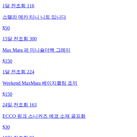
1달 전
조회
116
스텔라 메카 티니 니트 입니다
$
50
15달 전
조회
300
Max Mara 퍼 미니숄더백 그레이
$
150
1달 전
조회
224
Weekend MaxMara 베이지퀼팅 조끼
$
150
24일 전
조회
163
ECCO 핑크 스니커즈 에코 소재 골프화
$
30