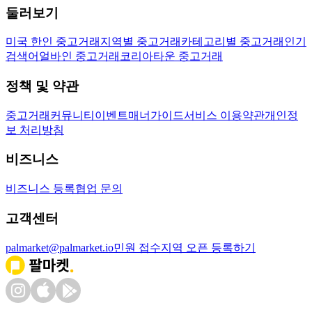
둘러보기
미국 한인 중고거래
지역별 중고거래
카테고리별 중고거래
인기
검색어
얼바인 중고거래
코리아타운 중고거래
정책 및 약관
중고거래
커뮤니티
이벤트
매너가이드
서비스 이용약관
개인정
보 처리방침
비즈니스
비즈니스 등록
협업 문의
고객센터
palmarket@palmarket.io
민원 접수
지역 오픈 등록하기