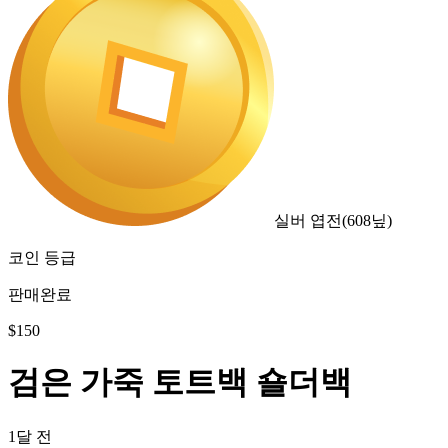
실버 엽전
(
608
닢)
코인 등급
판매완료
$
150
검은 가죽 토트백 숄더백
1달 전