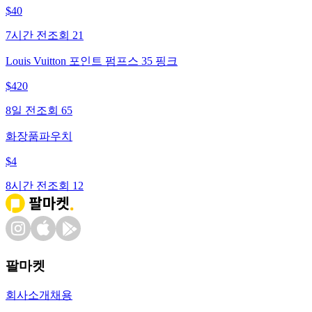
$
40
7시간 전
조회
21
Louis Vuitton 포인트 펌프스 35 핑크
$
420
8일 전
조회
65
화장품파우치
$
4
8시간 전
조회
12
팔마켓
회사소개
채용