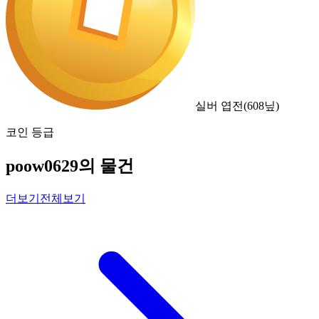
실버 엽전
(
608
닢)
코인 등급
poow0629의 물건
더보기
전체보기