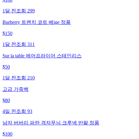
1달 전
조회
299
Burberry 트렌치 코트 베ige 정품
$
150
1달 전
조회
311
Sur la table 에어프라이어 스테인리스
$
50
1달 전
조회
210
고급 가죽백
$
80
4일 전
조회
93
남자 버버리 파란 격자무늬 크루넥 반팔 정품
$
100