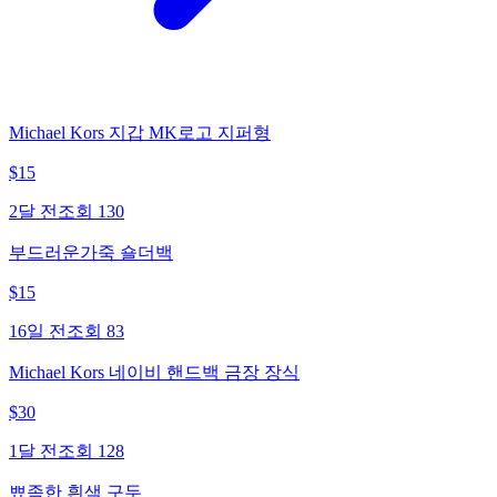
Michael Kors 지갑 MK로고 지퍼형
$
15
2달 전
조회
130
부드러운가죽 숄더백
$
15
16일 전
조회
83
Michael Kors 네이비 핸드백 금장 장식
$
30
1달 전
조회
128
뾰족한 흰색 구두