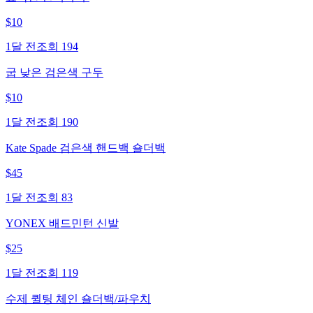
$
10
1달 전
조회
194
굽 낮은 검은색 구두
$
10
1달 전
조회
190
Kate Spade 검은색 핸드백 숄더백
$
45
1달 전
조회
83
YONEX 배드민턴 신발
$
25
1달 전
조회
119
수제 퀼팅 체인 숄더백/파우치