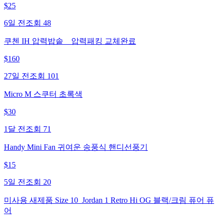
$
25
6일 전
조회
48
쿠첸 IH 압력밥솥 _ 압력패킹 교체완료
$
160
27일 전
조회
101
Micro M 스쿠터 초록색
$
30
1달 전
조회
71
Handy Mini Fan 귀여운 송풍식 핸디선풍기
$
15
5일 전
조회
20
미사용 새제품 Size 10_Jordan 1 Retro Hi OG 블랙/크림 퓨어 퓨
어