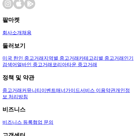
팔마켓
회사소개
채용
둘러보기
미국 한인 중고거래
지역별 중고거래
카테고리별 중고거래
인기
검색어
얼바인 중고거래
코리아타운 중고거래
정책 및 약관
중고거래
커뮤니티
이벤트
매너가이드
서비스 이용약관
개인정
보 처리방침
비즈니스
비즈니스 등록
협업 문의
고객센터