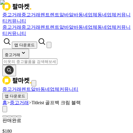
중고거래
중고거래
렌트
렌트
알바
알바
동네업체
동네업체
커뮤니
티
커뮤니티
중고거래
중고거래
렌트
렌트
알바
알바
동네업체
동네업체
커뮤니
티
커뮤니티
앱 다운로드
중고거래
중고거래
렌트
알바
동네업체
커뮤니티
앱 다운로드
홈
>
중고거래
>
Titleist 골프백 크림 블랙
판매완료
$
180