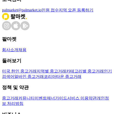
palmarket@palmarket.io
민원 접수
지역 오픈 등록하기
팔마켓
회사소개
채용
둘러보기
미국 한인 중고거래
지역별 중고거래
카테고리별 중고거래
인기
검색어
얼바인 중고거래
코리아타운 중고거래
정책 및 약관
중고거래
커뮤니티
이벤트
매너가이드
서비스 이용약관
개인정
보 처리방침