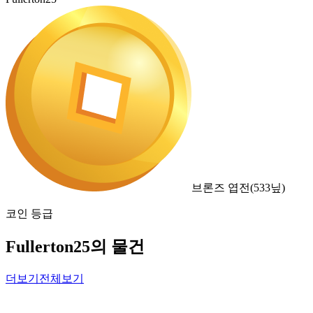
브론즈 엽전
(
533
닢)
코인 등급
Fullerton25의 물건
더보기
전체보기