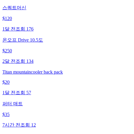
스쿼트머신
$
120
1달 전
조회
176
온오프 Drive 10.5도
$
250
2달 전
조회
134
Titan mountaincooler back pack
$
20
1달 전
조회
57
퍼터 매트
$
35
7시간 전
조회
12