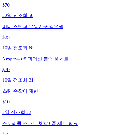
$
70
22일 전
조회
59
미니 스텝퍼 운동기구 검은색
$
25
10일 전
조회
68
Nespresso 커피머신 블랙 풀세트
$
70
10일 전
조회
31
스탠 손잡이 채반
$
10
2일 전
조회
22
스토리쿡 스마트 채칼 6종 세트 핑크