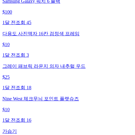
Samsung Galaxy 워치 6 블랙
$
100
1달 전
조회
45
다용도 사진액자 16칸 검정색 프레임
$
10
1달 전
조회
3
그레이 패브릭 라운지 의자 내추럴 우드
$
25
1달 전
조회
18
Nine West 체크무늬 포인트 플랫슈즈
$
10
1달 전
조회
16
가습기