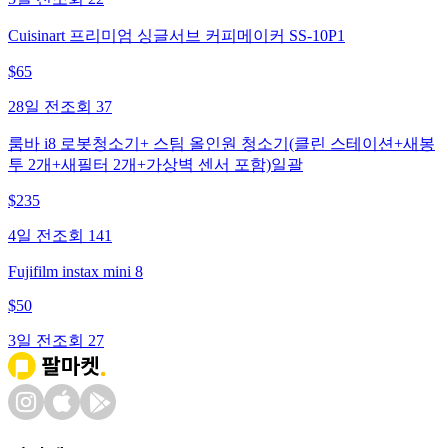
Cuisinart 프리미엄 싱글서브 커피메이커 SS-10P1
$
65
28일 전
조회
37
룸바 i8 로봇청소기+ 스팀 올인원 청소기(클린 스테이션+새봉
투 2개+새필터 2개+가상벽 센서 포함)일괄
$
235
4일 전
조회
141
Fujifilm instax mini 8
$
50
3일 전
조회
27