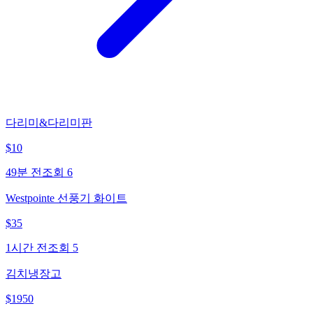
다리미&다리미판
$
10
49분 전
조회
6
Westpointe 선풍기 화이트
$
35
1시간 전
조회
5
김치냉장고
$
1950