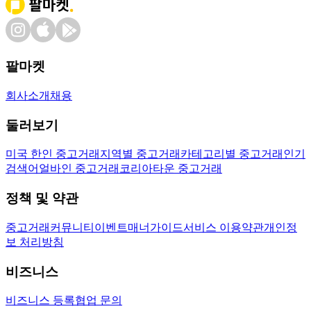
팔마켓
회사소개
채용
둘러보기
미국 한인 중고거래
지역별 중고거래
카테고리별 중고거래
인기
검색어
얼바인 중고거래
코리아타운 중고거래
정책 및 약관
중고거래
커뮤니티
이벤트
매너가이드
서비스 이용약관
개인정
보 처리방침
비즈니스
비즈니스 등록
협업 문의