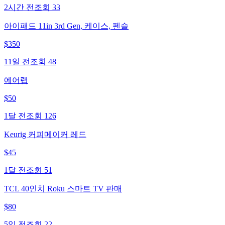
2시간 전
조회
33
아이패드 11in 3rd Gen, 케이스, 펜슬
$
350
11일 전
조회
48
에어랩
$
50
1달 전
조회
126
Keurig 커피메이커 레드
$
45
1달 전
조회
51
TCL 40인치 Roku 스마트 TV 판매
$
80
5일 전
조회
22