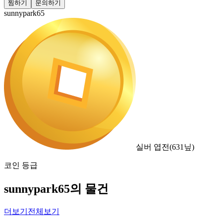
찜하기
문의하기
sunnypark65
실버 엽전
(
631
닢)
코인 등급
sunnypark65의 물건
더보기
전체보기