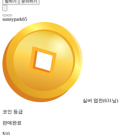
찜하기
문의하기
sunnypark65
실버 엽전
(
631
닢)
코인 등급
판매완료
$
10