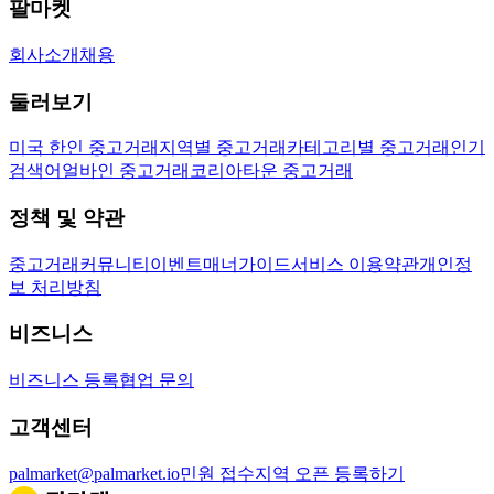
팔마켓
회사소개
채용
둘러보기
미국 한인 중고거래
지역별 중고거래
카테고리별 중고거래
인기
검색어
얼바인 중고거래
코리아타운 중고거래
정책 및 약관
중고거래
커뮤니티
이벤트
매너가이드
서비스 이용약관
개인정
보 처리방침
비즈니스
비즈니스 등록
협업 문의
고객센터
palmarket@palmarket.io
민원 접수
지역 오픈 등록하기