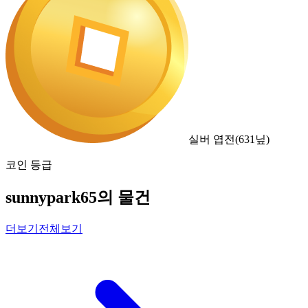
실버 엽전
(
631
닢)
코인 등급
sunnypark65의 물건
더보기
전체보기