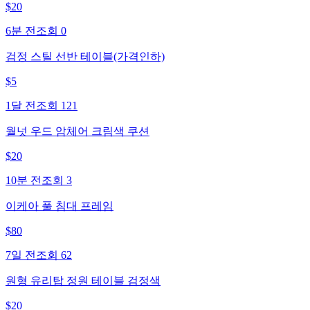
$
20
6분 전
조회
0
검정 스틸 선반 테이블(가격인하)
$
5
1달 전
조회
121
월넛 우드 암체어 크림색 쿠션
$
20
10분 전
조회
3
이케아 풀 침대 프레임
$
80
7일 전
조회
62
원형 유리탑 정원 테이블 검정색
$
20