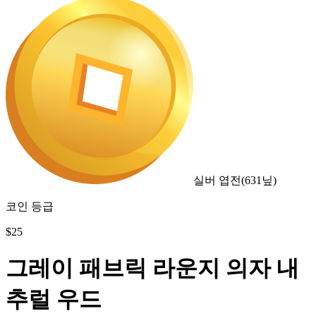
실버 엽전
(
631
닢)
코인 등급
$
25
그레이 패브릭 라운지 의자 내
추럴 우드