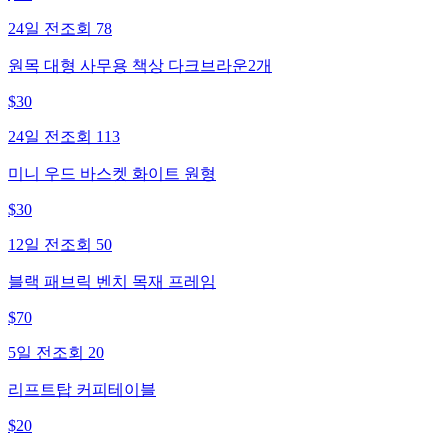
24일 전
조회
78
원목 대형 사무용 책상 다크브라운2개
$
30
24일 전
조회
113
미니 우드 바스켓 화이트 원형
$
30
12일 전
조회
50
블랙 패브릭 벤치 목재 프레임
$
70
5일 전
조회
20
리프트탑 커피테이블
$
20