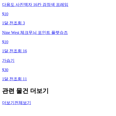
다용도 사진액자 16칸 검정색 프레임
$
10
1달 전
조회
3
Nine West 체크무늬 포인트 플랫슈즈
$
10
1달 전
조회
16
가습기
$
30
1달 전
조회
11
관련 물건 더보기
더보기
전체보기