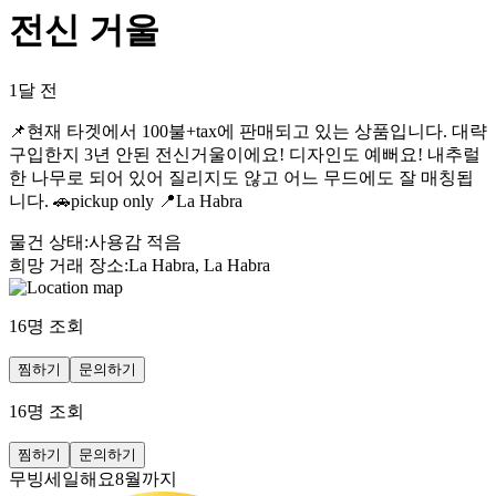
전신 거울
1달 전
📌현재 타겟에서 100불+tax에 판매되고 있는 상품입니다. 대략
구입한지 3년 안된 전신거울이에요! 디자인도 예뻐요! 내추럴
한 나무로 되어 있어 질리지도 않고 어느 무드에도 잘 매칭됩
니다. 🚗pickup only 📍La Habra
물건 상태
:
사용감 적음
희망 거래 장소
:
La Habra, La Habra
16
명 조회
찜하기
문의하기
16
명 조회
찜하기
문의하기
무빙세일해요8월까지