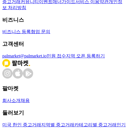
중고거래
커뮤니티
이벤트
매너가이드
서비스 이용약관
개인정
보 처리방침
비즈니스
비즈니스 등록
협업 문의
고객센터
palmarket@palmarket.io
민원 접수
지역 오픈 등록하기
팔마켓
회사소개
채용
둘러보기
미국 한인 중고거래
지역별 중고거래
카테고리별 중고거래
인기