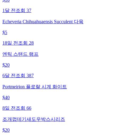
1달 전
조회
37
Echeveria Chihuahuaensis Succulent 다육
$
5
18일 전
조회
28
엔틱 스탠드 램프
$
20
6달 전
조회
387
Portmeirion 플로랄 시계 화이트
$
40
8일 전
조회
66
조개껍데기새도우박스시리즈
$
20