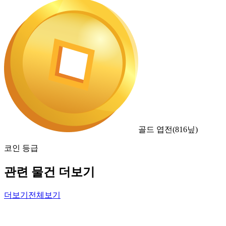
골드 엽전
(
816
닢)
코인 등급
관련 물건 더보기
더보기
전체보기