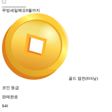
무빙세일해요8월까지
골드 엽전
(
816
닢)
코인 등급
판매완료
$
40