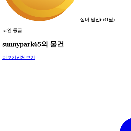
실버 엽전
(
631
닢)
코인 등급
sunnypark65의 물건
더보기
전체보기