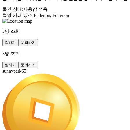
물건 상태
:
사용감 적음
희망 거래 장소
:
Fullerton, Fullerton
3
명 조회
찜하기
문의하기
3
명 조회
찜하기
문의하기
sunnypark65