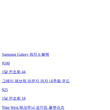
Samsung Galaxy 워치 6 블랙
$
100
1달 전
조회
44
그레이 패브릭 라운지 의자 내추럴 우드
$
25
1달 전
조회
18
Nine West 체크무늬 포인트 플랫슈즈