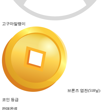
고구마말랭이
브론즈 엽전
(
518
닢)
코인 등급
판매완료