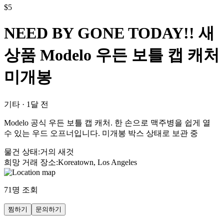
$
5
NEED BY GONE TODAY!! 새
상품 Modelo 우든 보틀 캡 캐처
미개봉
기타
·
1달 전
Modelo 공식 우든 보틀 캡 캐처. 한 손으로 맥주병을 쉽게 열
수 있는 우드 오프너입니다. 미개봉 박스 상태로 보관 중
물건 상태
:
거의 새것
희망 거래 장소
:
Koreatown, Los Angeles
71
명 조회
찜하기
문의하기