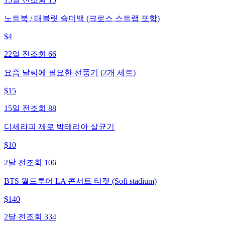
노트북 / 태블릿 숄더백 (크로스 스트랩 포함)
$
4
22일 전
조회
66
요즘 날씨에 필요한 선풍기 (2개 세트)
$
15
15일 전
조회
88
디세라피 제로 박테리아 살균기
$
10
2달 전
조회
106
BTS 월드투어 LA 콘서트 티켓 (Sofi stadium)
$
140
2달 전
조회
334