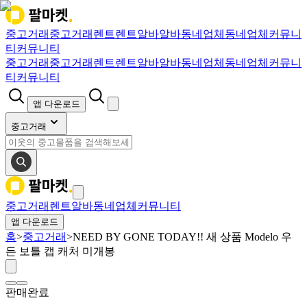
중고거래
중고거래
렌트
렌트
알바
알바
동네업체
동네업체
커뮤니
티
커뮤니티
중고거래
중고거래
렌트
렌트
알바
알바
동네업체
동네업체
커뮤니
티
커뮤니티
앱 다운로드
중고거래
중고거래
렌트
알바
동네업체
커뮤니티
앱 다운로드
홈
>
중고거래
>
NEED BY GONE TODAY!! 새 상품 Modelo 우
든 보틀 캡 캐처 미개봉
판매완료