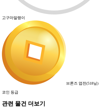
고구마말랭이
브론즈 엽전
(
518
닢)
코인 등급
관련 물건 더보기