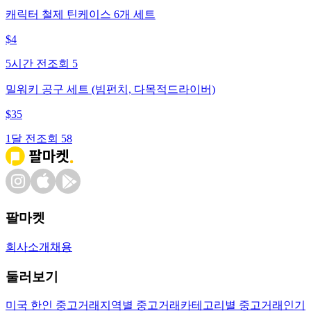
캐릭터 철제 틴케이스 6개 세트
$
4
5시간 전
조회
5
밀워키 공구 세트 (빔펀치, 다목적드라이버)
$
35
1달 전
조회
58
팔마켓
회사소개
채용
둘러보기
미국 한인 중고거래
지역별 중고거래
카테고리별 중고거래
인기