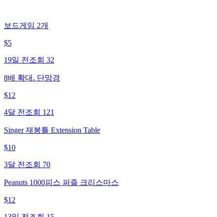
보드게임 2개
$
5
19일 전
조회
32
8배 확대. 단망경
$
12
4달 전
조회
121
Singer 재봉틀 Extension Table
$
10
3달 전
조회
70
Peanuts 1000피스 퍼즐 크리스마스
$
12
13일 전
조회
15