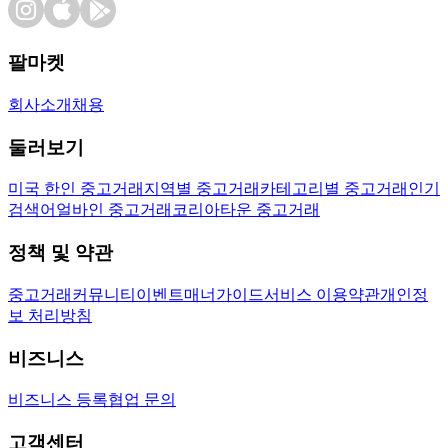
팔마켓
회사소개
채용
둘러보기
미국 한인 중고거래
지역별 중고거래
카테고리별 중고거래
인기
검색어
얼바인 중고거래
코리아타운 중고거래
정책 및 약관
중고거래
커뮤니티
이벤트
매너가이드
서비스 이용약관
개인정
보 처리방침
비즈니스
비즈니스 등록
협업 문의
고객센터