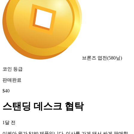
브론즈 엽전
(
580
닢)
코인 등급
판매완료
$
40
스탠딩 데스크 협탁
1달 전
이케아 원가 $180 제품입니다. 이사를 가게 돼서 싸게 판매합