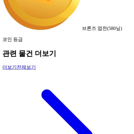
브론즈 엽전
(
580
닢)
코인 등급
관련 물건 더보기
더보기
전체보기