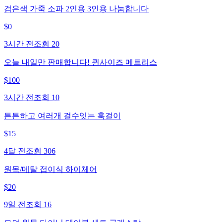
검은색 가죽 소파 2인용 3인용 나눔합니다
$
0
3시간 전
조회
20
오늘 내일만 판매합니다! 퀸사이즈 메트리스
$
100
3시간 전
조회
10
튼튼하고 여러개 걸수잇는 훅걸이
$
15
4달 전
조회
306
원목/메탈 접이식 하이체어
$
20
9일 전
조회
16