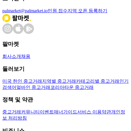
palmarket@palmarket.io
민원 접수
지역 오픈 등록하기
팔마켓
회사소개
채용
둘러보기
미국 한인 중고거래
지역별 중고거래
카테고리별 중고거래
인기
검색어
얼바인 중고거래
코리아타운 중고거래
정책 및 약관
중고거래
커뮤니티
이벤트
매너가이드
서비스 이용약관
개인정
보 처리방침
비즈니스