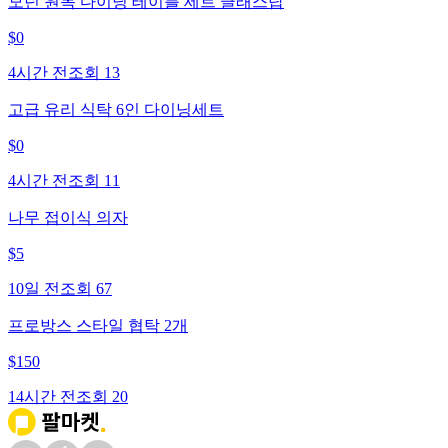
모던 원목 다이닝 테이블 세트 글래스탑
$
0
4시간 전
조회
13
고급 유리 식탁 6인 다이닝세트
$
0
4시간 전
조회
11
나무 접이식 의자
$
5
10일 전
조회
67
프로방스 스타일 협탁 2개
$
150
14시간 전
조회
20