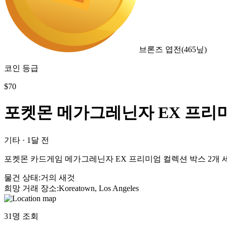
브론즈 엽전
(
465
닢)
코인 등급
$
70
포켓몬 메가그레닌자 EX 프리미
기타
·
1달 전
포켓몬 카드게임 메가그레닌자 EX 프리미엄 컬렉션 박스 2개 세
물건 상태
:
거의 새것
희망 거래 장소
:
Koreatown, Los Angeles
31
명 조회