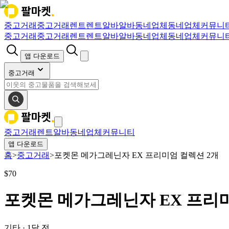
중고거래
중고거래
렌트
렌트
알바
알바
동네업체
동네업체
커뮤니
중고거래
중고거래
렌트
렌트
알바
알바
동네업체
동네업체
커뮤니
앱 다운로드
중고거래
중고거래
렌트
알바
동네업체
커뮤니티
앱 다운로드
홈
>
중고거래
>
포켓몬 메가그레닌자 EX 프리미엄 컬렉션 2개
$
70
포켓몬 메가그레닌자 EX 프리미
기타
·
1달 전