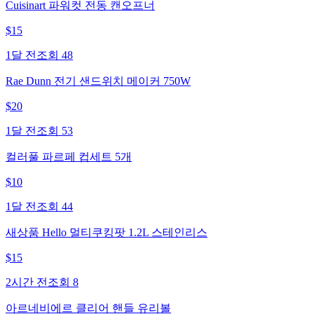
Cuisinart 파워컷 전동 캔오프너
$
15
1달 전
조회
48
Rae Dunn 전기 샌드위치 메이커 750W
$
20
1달 전
조회
53
컬러풀 파르페 컵세트 5개
$
10
1달 전
조회
44
새상품 Hello 멀티쿠킹팟 1.2L 스테인리스
$
15
2시간 전
조회
8
아르네비에르 클리어 핸들 유리볼