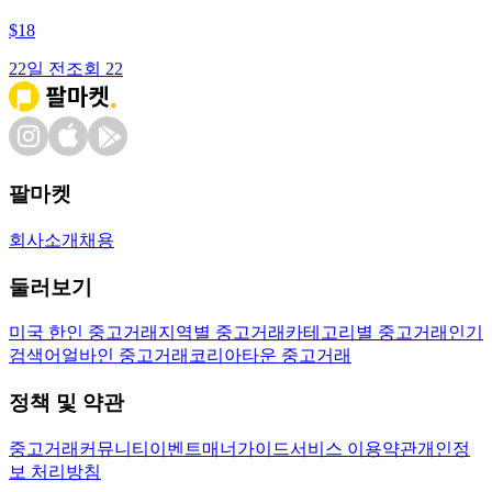
$
18
22일 전
조회
22
팔마켓
회사소개
채용
둘러보기
미국 한인 중고거래
지역별 중고거래
카테고리별 중고거래
인기
검색어
얼바인 중고거래
코리아타운 중고거래
정책 및 약관
중고거래
커뮤니티
이벤트
매너가이드
서비스 이용약관
개인정
보 처리방침