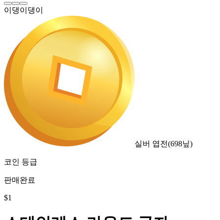
이댕이댕이
실버 엽전
(
698
닢)
코인 등급
판매완료
$
1