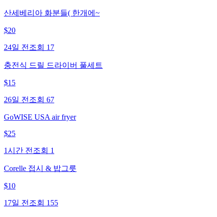
산세베리아 화분들( 한개에~
$
20
24일 전
조회
17
충전식 드릴 드라이버 풀세트
$
15
26일 전
조회
67
GoWISE USA air fryer
$
25
1시간 전
조회
1
Corelle 접시 & 밥그릇
$
10
17일 전
조회
155