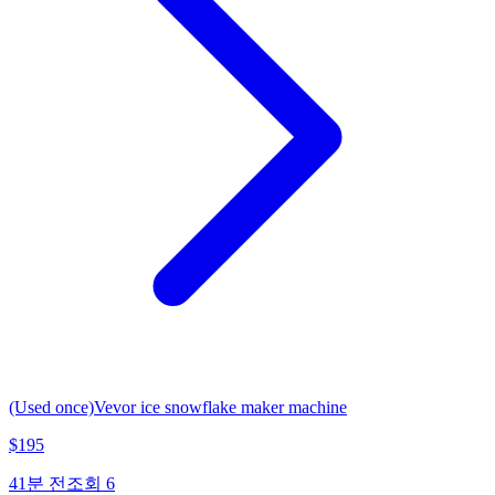
(Used once)Vevor ice snowflake maker machine
$
195
41분 전
조회
6