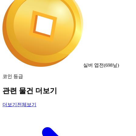
실버 엽전
(
698
닢)
코인 등급
관련 물건 더보기
더보기
전체보기