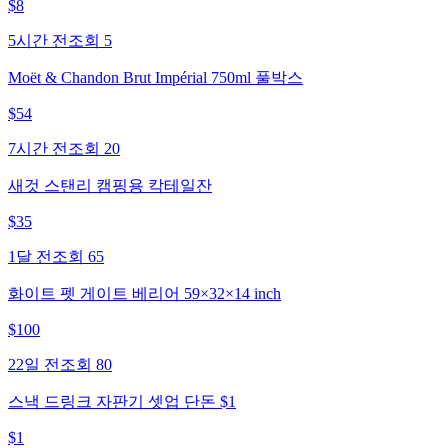
$
8
5시간 전
조회
5
Moët & Chandon Brut Impérial 750ml 풀박스
$
54
7시간 전
조회
20
새것 스탠리 캠핑용 칵테일잔
$
35
1달 전
조회
65
화이트 펫 게이트 베리어 59×32×14 inch
$
100
22일 전
조회
80
스낵 드링크 자판기 셋업 단돈 $1
$
1