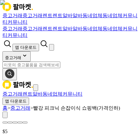
중고거래
중고거래
렌트
렌트
알바
알바
동네업체
동네업체
커뮤니
티
커뮤니티
중고거래
중고거래
렌트
렌트
알바
알바
동네업체
동네업체
커뮤니
티
커뮤니티
앱 다운로드
중고거래
중고거래
렌트
알바
동네업체
커뮤니티
앱 다운로드
홈
>
중고거래
>
빨강 피크닉 손잡이식 쇼핑백(가격인하)
$
5