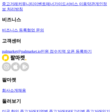
중고거래
커뮤니티
이벤트
매너가이드
서비스 이용약관
개인정
보 처리방침
비즈니스
비즈니스 등록
협업 문의
고객센터
palmarket@palmarket.io
민원 접수
지역 오픈 등록하기
팔마켓
회사소개
채용
둘러보기
미국 한인 중고거래
지역별 중고거래
카테고리별 중고거래
인기