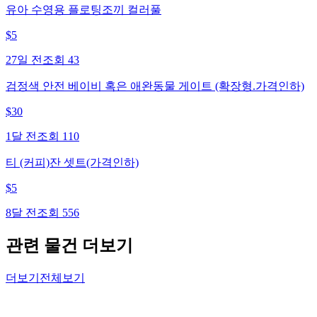
유아 수영용 플로팅조끼 컬러풀
$
5
27일 전
조회
43
검정색 안전 베이비 혹은 애완동물 게이트 (확장형.가격인하)
$
30
1달 전
조회
110
티 (커피)잔 셋트(가격인하)
$
5
8달 전
조회
556
관련 물건 더보기
더보기
전체보기