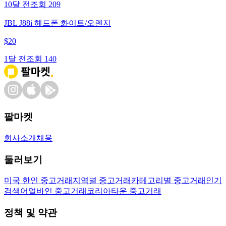
10달 전
조회
209
JBL J88i 헤드폰 화이트/오렌지
$
20
1달 전
조회
140
팔마켓
회사소개
채용
둘러보기
미국 한인 중고거래
지역별 중고거래
카테고리별 중고거래
인기
검색어
얼바인 중고거래
코리아타운 중고거래
정책 및 약관