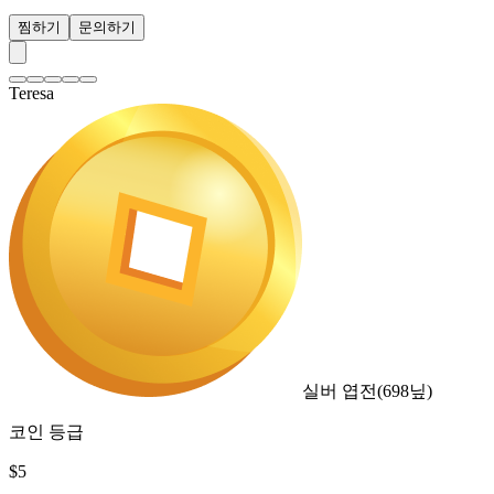
찜하기
문의하기
Teresa
실버 엽전
(
698
닢)
코인 등급
$
5