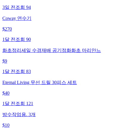
3일 전
조회
94
Coway 연수기
$
270
1달 전
조회
90
화초정리세일 수경재배 공기정화화초 마리안느
$
9
1달 전
조회
83
Eternal Living 무선 드릴 30피스 세트
$
40
1달 전
조회
121
방수작업용. 3개
$
10