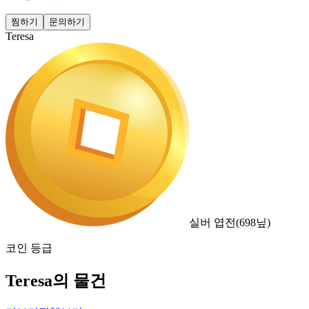
찜하기
문의하기
Teresa
실버 엽전
(
698
닢)
코인 등급
Teresa의 물건