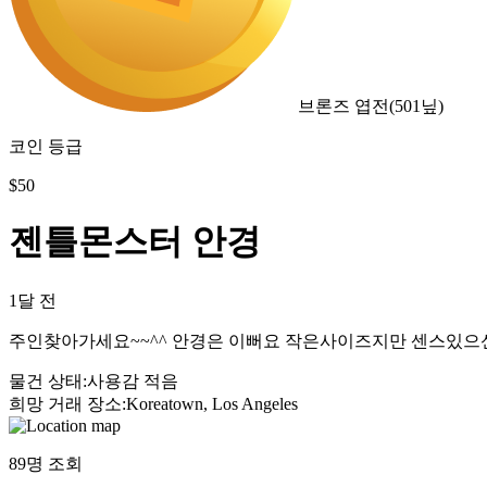
브론즈 엽전
(
501
닢)
코인 등급
$
50
젠틀몬스터 안경
1달 전
주인찾아가세요~~^^ 안경은 이뻐요 작은사이즈지만 센스있으신
물건 상태
:
사용감 적음
희망 거래 장소
:
Koreatown, Los Angeles
89
명 조회