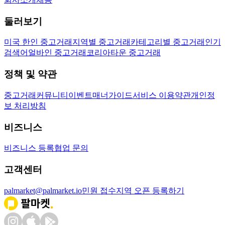
둘러보기
미국 한인 중고거래
지역별 중고거래
카테고리별 중고거래
인기
검색어
얼바인 중고거래
코리아타운 중고거래
정책 및 약관
중고거래
커뮤니티
이벤트
매너가이드
서비스 이용약관
개인정
보 처리방침
비즈니스
비즈니스 등록
협업 문의
고객센터
palmarket@palmarket.io
민원 접수
지역 오픈 등록하기