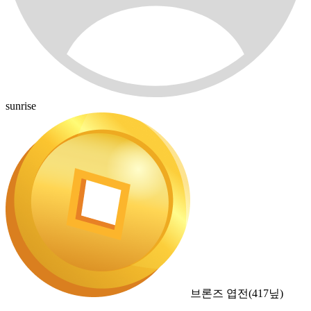
sunrise
브론즈 엽전
(
417
닢)