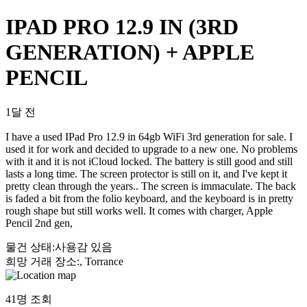
IPAD PRO 12.9 IN (3RD
GENERATION) + APPLE
PENCIL
1달 전
I have a used IPad Pro 12.9 in 64gb WiFi 3rd generation for sale. I
used it for work and decided to upgrade to a new one. No problems
with it and it is not iCloud locked. The battery is still good and still
lasts a long time. The screen protector is still on it, and I've kept it
pretty clean through the years.. The screen is immaculate. The back
is faded a bit from the folio keyboard, and the keyboard is in pretty
rough shape but still works well. It comes with charger, Apple
Pencil 2nd gen,
물건 상태
:
사용감 있음
희망 거래 장소
:
, Torrance
41
명 조회