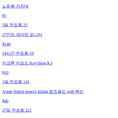
노트북 거치대
$
5
3일 전
조회
25
27인치 게이밍 모니터
$
240
14시간 전
조회
10
키크론 키보드 Keychron K3
$
10
1달 전
조회
141
Apple Watch series3 42mm 로즈골드 with 밴드
$
40
27일 전
조회
221