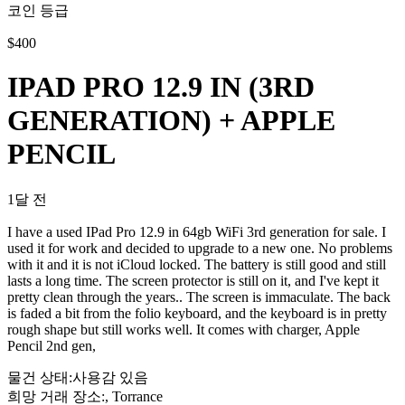
코인 등급
$
400
IPAD PRO 12.9 IN (3RD
GENERATION) + APPLE
PENCIL
1달 전
I have a used IPad Pro 12.9 in 64gb WiFi 3rd generation for sale. I
used it for work and decided to upgrade to a new one. No problems
with it and it is not iCloud locked. The battery is still good and still
lasts a long time. The screen protector is still on it, and I've kept it
pretty clean through the years.. The screen is immaculate. The back
is faded a bit from the folio keyboard, and the keyboard is in pretty
rough shape but still works well. It comes with charger, Apple
Pencil 2nd gen,
물건 상태
:
사용감 있음
희망 거래 장소
:
, Torrance