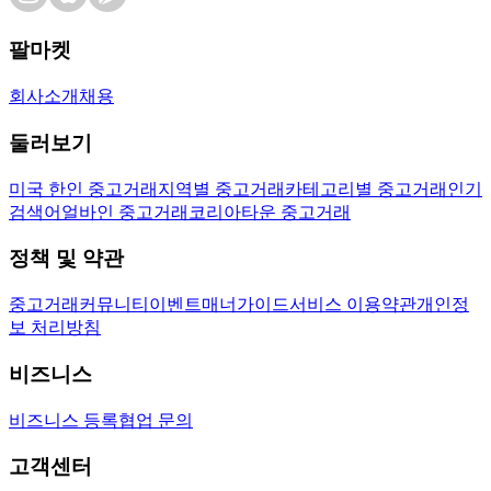
팔마켓
회사소개
채용
둘러보기
미국 한인 중고거래
지역별 중고거래
카테고리별 중고거래
인기
검색어
얼바인 중고거래
코리아타운 중고거래
정책 및 약관
중고거래
커뮤니티
이벤트
매너가이드
서비스 이용약관
개인정
보 처리방침
비즈니스
비즈니스 등록
협업 문의
고객센터