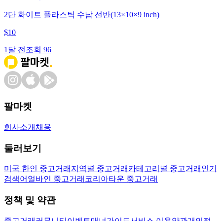
2단 화이트 플라스틱 수납 선반(13×10×9 inch)
$
10
1달 전
조회
96
팔마켓
회사소개
채용
둘러보기
미국 한인 중고거래
지역별 중고거래
카테고리별 중고거래
인기
검색어
얼바인 중고거래
코리아타운 중고거래
정책 및 약관
중고거래
커뮤니티
이벤트
매너가이드
서비스 이용약관
개인정