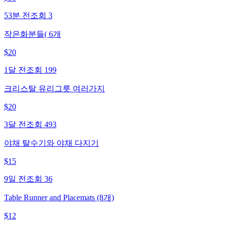
53분 전
조회
3
작은화분들( 6개
$
20
1달 전
조회
199
크리스탈 유리그릇 여러가지
$
20
3달 전
조회
493
야채 탈수기와 야채 다지기
$
15
9일 전
조회
36
Table Runner and Placemats (8개)
$
12