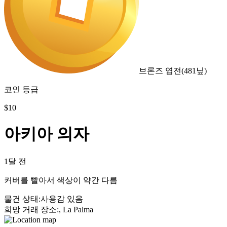
브론즈 엽전
(
481
닢)
코인 등급
$
10
아키아 의자
1달 전
커버를 빨아서 색상이 약간 다름
물건 상태
:
사용감 있음
희망 거래 장소
:
, La Palma