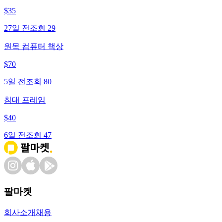
$
35
27일 전
조회
29
원목 컴퓨터 책상
$
70
5일 전
조회
80
침대 프레임
$
40
6일 전
조회
47
팔마켓
회사소개
채용