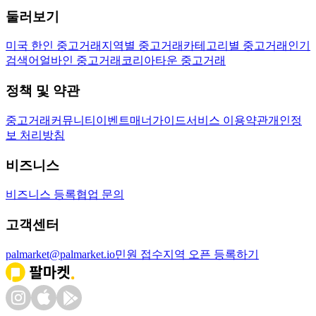
둘러보기
미국 한인 중고거래
지역별 중고거래
카테고리별 중고거래
인기
검색어
얼바인 중고거래
코리아타운 중고거래
정책 및 약관
중고거래
커뮤니티
이벤트
매너가이드
서비스 이용약관
개인정
보 처리방침
비즈니스
비즈니스 등록
협업 문의
고객센터
palmarket@palmarket.io
민원 접수
지역 오픈 등록하기