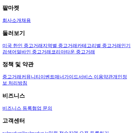
팔마켓
회사소개
채용
둘러보기
미국 한인 중고거래
지역별 중고거래
카테고리별 중고거래
인기
검색어
얼바인 중고거래
코리아타운 중고거래
정책 및 약관
중고거래
커뮤니티
이벤트
매너가이드
서비스 이용약관
개인정
보 처리방침
비즈니스
비즈니스 등록
협업 문의
고객센터