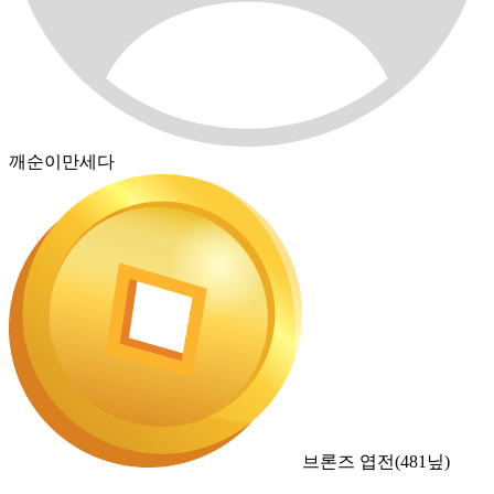
깨순이만세다
브론즈 엽전
(
481
닢)