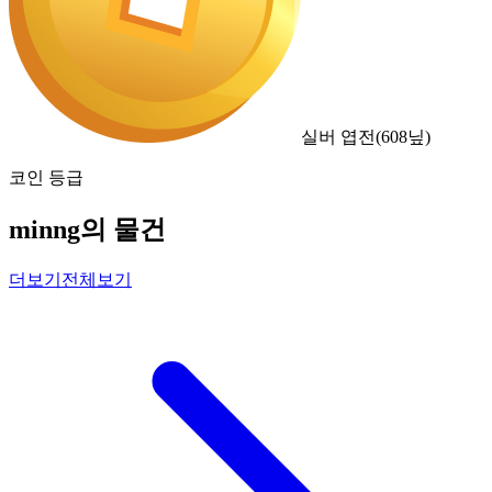
실버 엽전
(
608
닢)
코인 등급
minng의 물건
더보기
전체보기