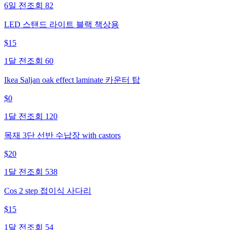
6일 전
조회
82
LED 스탠드 라이트 블랙 책상용
$
15
1달 전
조회
60
Ikea Saljan oak effect laminate 카운터 탑
$
0
1달 전
조회
120
목재 3단 선반 수납장 with castors
$
20
1달 전
조회
538
Cos 2 step 접이식 사다리
$
15
1달 전
조회
54