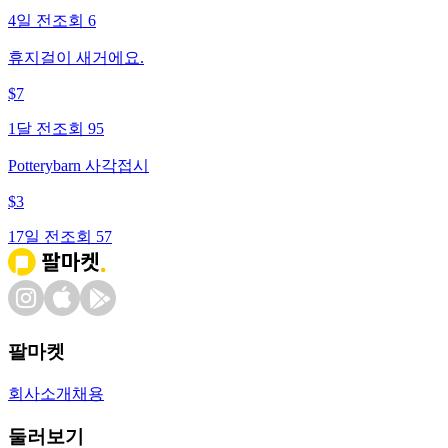
4일 전
조회
6
휴지걸이 새거에요.
$
7
1달 전
조회
95
Potterybarn 사각접시
$
3
17일 전
조회
57
팔마켓
회사소개
채용
둘러보기