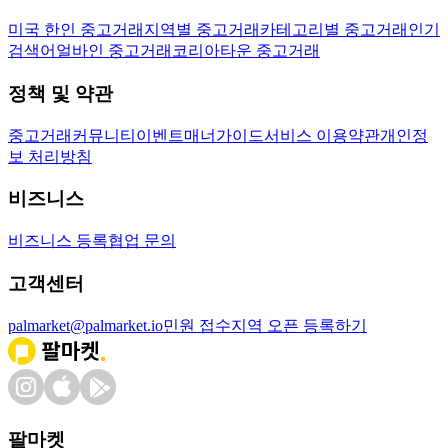
미국 한인 중고거래
지역별 중고거래
카테고리별 중고거래
인기
검색어
얼바인 중고거래
코리아타운 중고거래
정책 및 약관
중고거래
커뮤니티
이벤트
매너가이드
서비스 이용약관
개인정
보 처리방침
비즈니스
비즈니스 등록
협업 문의
고객센터
palmarket@palmarket.io
민원 접수
지역 오픈 등록하기
팔마켓