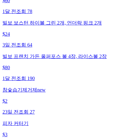
$
60
1달 전
조회
78
빌보 보스턴 하이볼 그린 2개, 언더락 핑크 2개
$
24
3일 전
조회
64
빌보 프랜치 가든 올퍼포스 볼 4장, 라이스볼 2장
$
80
1달 전
조회
190
참숯습기제거제new
$
2
23일 전
조회
27
피자 커터기
$
3