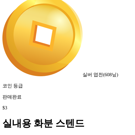
실버 엽전
(
608
닢)
코인 등급
판매완료
$
3
실내용 화분 스텐드