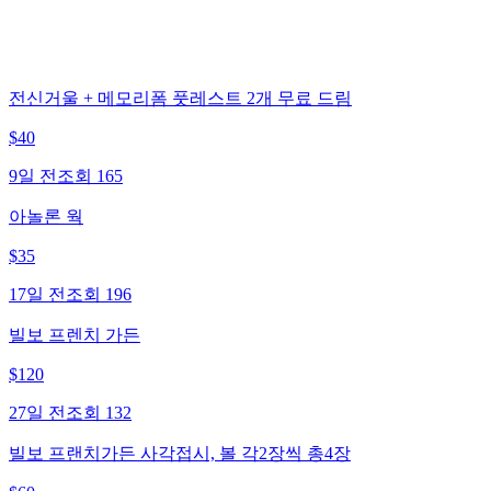
전신거울 + 메모리폼 풋레스트 2개 무료 드림
$
40
9일 전
조회
165
아놀론 웍
$
35
17일 전
조회
196
빌보 프렌치 가든
$
120
27일 전
조회
132
빌보 프랜치가든 사각접시, 볼 각2장씩 총4장