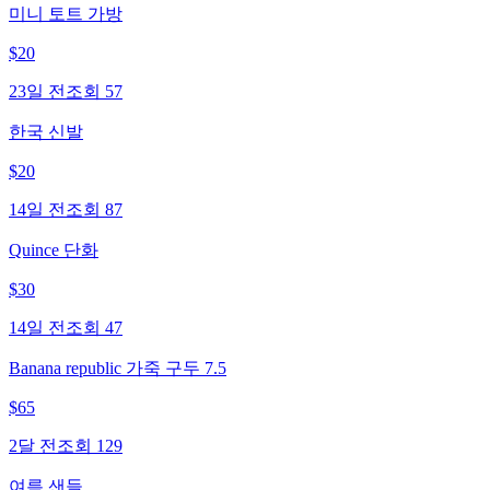
미니 토트 가방
$
20
23일 전
조회
57
한국 신발
$
20
14일 전
조회
87
Quince 단화
$
30
14일 전
조회
47
Banana republic 가죽 구두 7.5
$
65
2달 전
조회
129
여름 샌들