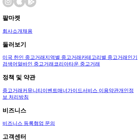
팔마켓
회사소개
채용
둘러보기
미국 한인 중고거래
지역별 중고거래
카테고리별 중고거래
인기
검색어
얼바인 중고거래
코리아타운 중고거래
정책 및 약관
중고거래
커뮤니티
이벤트
매너가이드
서비스 이용약관
개인정
보 처리방침
비즈니스
비즈니스 등록
협업 문의
고객센터