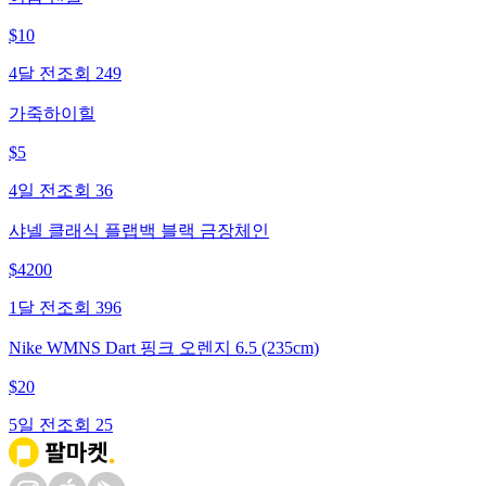
$
10
4달 전
조회
249
가죽하이힐
$
5
4일 전
조회
36
샤넬 클래식 플랩백 블랙 금장체인
$
4200
1달 전
조회
396
Nike WMNS Dart 핑크 오렌지 6.5 (235cm)
$
20
5일 전
조회
25