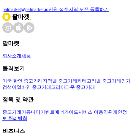
palmarket@palmarket.io
민원 접수
지역 오픈 등록하기
팔마켓
회사소개
채용
둘러보기
미국 한인 중고거래
지역별 중고거래
카테고리별 중고거래
인기
검색어
얼바인 중고거래
코리아타운 중고거래
정책 및 약관
중고거래
커뮤니티
이벤트
매너가이드
서비스 이용약관
개인정
보 처리방침
비즈니스