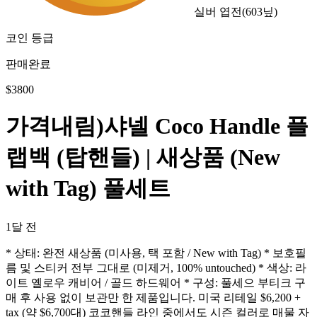
실버 엽전
(
603
닢)
코인 등급
판매완료
$
3800
가격내림)샤넬 Coco Handle 플
랩백 (탑핸들) | 새상품 (New
with Tag) 풀세트
1달 전
* 상태: 완전 새상품 (미사용, 택 포함 / New with Tag) * 보호필
름 및 스티커 전부 그대로 (미제거, 100% untouched) * 색상: 라
이트 옐로우 캐비어 / 골드 하드웨어 * 구성: 풀세으 부티크 구
매 후 사용 없이 보관만 한 제품입니다. 미국 리테일 $6,200 +
tax (약 $6,700대) 코코핸들 라인 중에서도 시즌 컬러로 매물 자