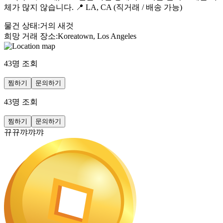
체가 많지 않습니다. 📍 LA, CA (직거래 / 배송 가능)
물건 상태
:
거의 새것
희망 거래 장소
:
Koreatown, Los Angeles
43
명 조회
찜하기
문의하기
43
명 조회
찜하기
문의하기
뀨뀨꺄꺄꺄