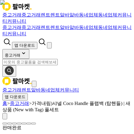
중고거래
중고거래
렌트
렌트
알바
알바
동네업체
동네업체
커뮤니
티
커뮤니티
중고거래
중고거래
렌트
렌트
알바
알바
동네업체
동네업체
커뮤니
티
커뮤니티
앱 다운로드
중고거래
중고거래
렌트
알바
동네업체
커뮤니티
앱 다운로드
홈
>
중고거래
>
가격내림)샤넬 Coco Handle 플랩백 (탑핸들) | 새
상품 (New with Tag) 풀세트
판매완료