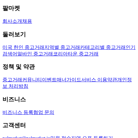
팔마켓
회사소개
채용
둘러보기
미국 한인 중고거래
지역별 중고거래
카테고리별 중고거래
인기
검색어
얼바인 중고거래
코리아타운 중고거래
정책 및 약관
중고거래
커뮤니티
이벤트
매너가이드
서비스 이용약관
개인정
보 처리방침
비즈니스
비즈니스 등록
협업 문의
고객센터