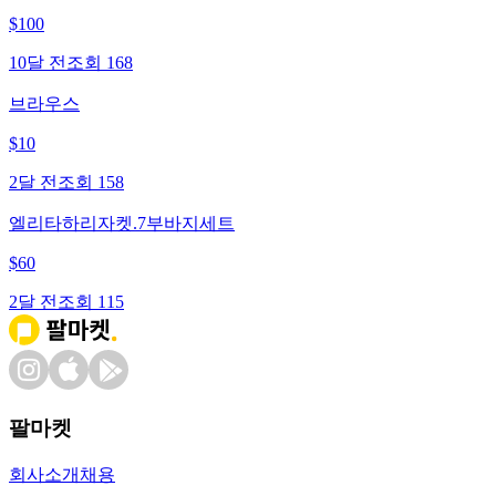
$
100
10달 전
조회
168
브라우스
$
10
2달 전
조회
158
엘리타하리자켓.7부바지세트
$
60
2달 전
조회
115
팔마켓
회사소개
채용