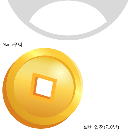
Nada구찌
실버 엽전
(
710
닢)