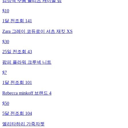
검정색 주름 플리츠 캐미솔 탑
$
10
1달 전
조회
141
Zara 그레이 코듀로이 셔츠 재킷 XS
$
30
25일 전
조회
43
팝피 플라워 크루넥 니트
$
7
1달 전
조회
101
Rebecca minkoff 브랜드 4
$
50
5달 전
조회
104
엘리타하리 가죽자켓