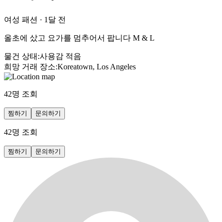
여성 패션
·
1달 전
올초에 샀고 요가를 멈추어서 팝니다 M & L
물건 상태
:
사용감 적음
희망 거래 장소
:
Koreatown, Los Angeles
42
명 조회
찜하기
문의하기
42
명 조회
찜하기
문의하기