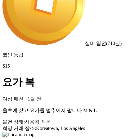
실버 엽전
(
710
닢)
코인 등급
$
15
요가 복
여성 패션
·
1달 전
올초에 샀고 요가를 멈추어서 팝니다 M & L
물건 상태
:
사용감 적음
희망 거래 장소
:
Koreatown, Los Angeles