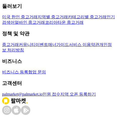
둘러보기
미국 한인 중고거래
지역별 중고거래
카테고리별 중고거래
인기
검색어
얼바인 중고거래
코리아타운 중고거래
정책 및 약관
중고거래
커뮤니티
이벤트
매너가이드
서비스 이용약관
개인정
보 처리방침
비즈니스
비즈니스 등록
협업 문의
고객센터
palmarket@palmarket.io
민원 접수
지역 오픈 등록하기