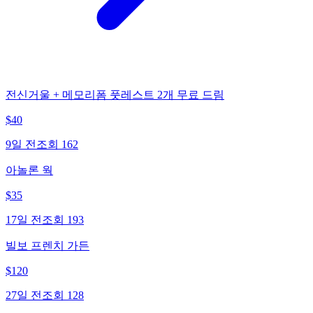
전신거울 + 메모리폼 풋레스트 2개 무료 드림
$
40
9일 전
조회
162
아놀론 웍
$
35
17일 전
조회
193
빌보 프렌치 가든
$
120
27일 전
조회
128