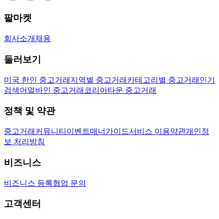
팔마켓
회사소개
채용
둘러보기
미국 한인 중고거래
지역별 중고거래
카테고리별 중고거래
인기
검색어
얼바인 중고거래
코리아타운 중고거래
정책 및 약관
중고거래
커뮤니티
이벤트
매너가이드
서비스 이용약관
개인정
보 처리방침
비즈니스
비즈니스 등록
협업 문의
고객센터