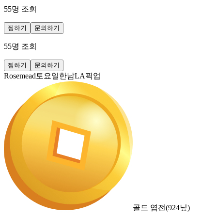
55
명 조회
찜하기
문의하기
55
명 조회
찜하기
문의하기
Rosemead토요일한남LA픽업
골드 엽전
(
924
닢)