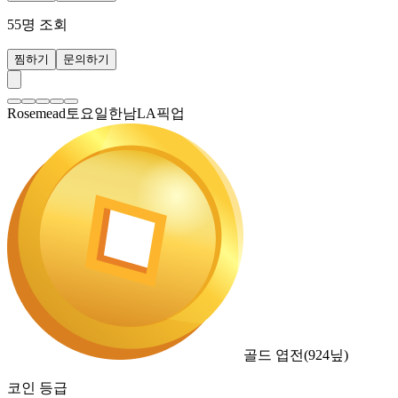
55
명 조회
찜하기
문의하기
Rosemead토요일한남LA픽업
골드 엽전
(
924
닢)
코인 등급