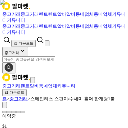
중고거래
중고거래
렌트
렌트
알바
알바
동네업체
동네업체
커뮤니
티
커뮤니티
중고거래
중고거래
렌트
렌트
알바
알바
동네업체
동네업체
커뮤니
티
커뮤니티
앱 다운로드
중고거래
중고거래
렌트
알바
동네업체
커뮤니티
앱 다운로드
홈
>
중고거래
>
스테인리스 스펀지/수세미 홀더 한개당1불
예약중
$
1