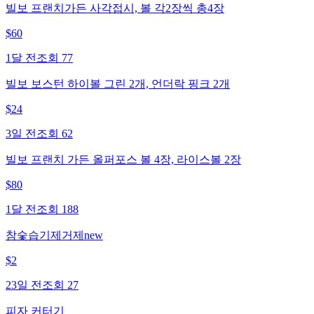
빌보 프랜치가든 사각접시, 볼 각2장씩 총4장
$
60
1달 전
조회
77
빌보 보스턴 하이볼 그린 2개, 언더락 핑크 2개
$
24
3일 전
조회
62
빌보 프랜치 가든 올퍼포스 볼 4장, 라이스볼 2장
$
80
1달 전
조회
188
참숯습기제거제new
$
2
23일 전
조회
27
피자 커터기