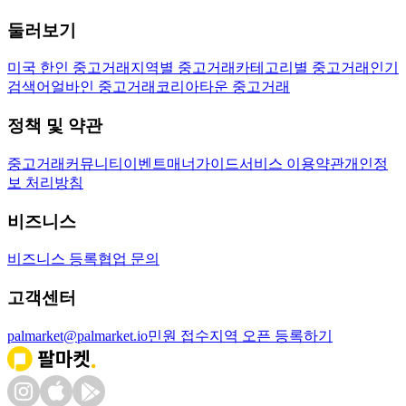
둘러보기
미국 한인 중고거래
지역별 중고거래
카테고리별 중고거래
인기
검색어
얼바인 중고거래
코리아타운 중고거래
정책 및 약관
중고거래
커뮤니티
이벤트
매너가이드
서비스 이용약관
개인정
보 처리방침
비즈니스
비즈니스 등록
협업 문의
고객센터
palmarket@palmarket.io
민원 접수
지역 오픈 등록하기