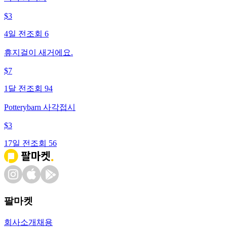
$
3
4일 전
조회
6
휴지걸이 새거에요.
$
7
1달 전
조회
94
Potterybarn 사각접시
$
3
17일 전
조회
56
팔마켓
회사소개
채용