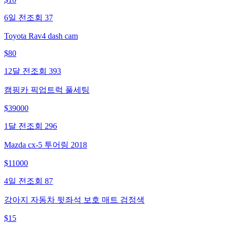
6일 전
조회
37
Toyota Rav4 dash cam
$
80
12달 전
조회
393
캠핑카 픽업트럭 풀세팅
$
39000
1달 전
조회
296
Mazda cx-5 투어링 2018
$
11000
4일 전
조회
87
강아지 자동차 뒷좌석 보호 매트 검정색
$
15