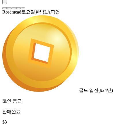
Rosemead토요일한남LA픽업
골드 엽전
(
924
닢)
코인 등급
판매완료
$
3