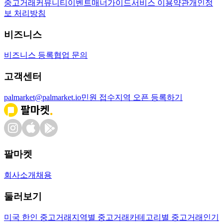
중고거래
커뮤니티
이벤트
매너가이드
서비스 이용약관
개인정
보 처리방침
비즈니스
비즈니스 등록
협업 문의
고객센터
palmarket@palmarket.io
민원 접수
지역 오픈 등록하기
팔마켓
회사소개
채용
둘러보기
미국 한인 중고거래
지역별 중고거래
카테고리별 중고거래
인기