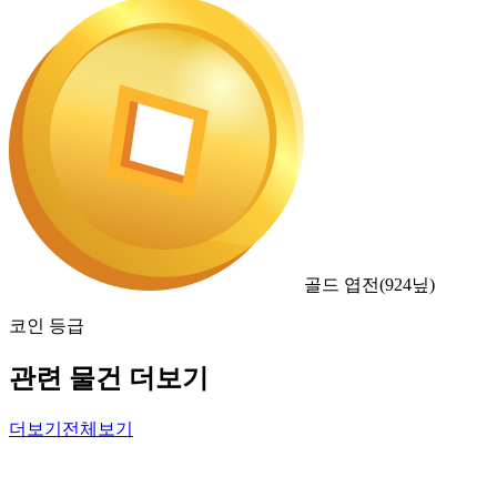
골드 엽전
(
924
닢)
코인 등급
관련 물건 더보기
더보기
전체보기