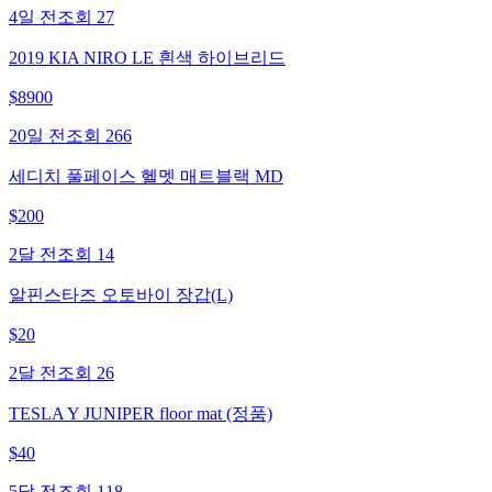
4일 전
조회
27
2019 KIA NIRO LE 흰색 하이브리드
$
8900
20일 전
조회
266
세디치 풀페이스 헬멧 매트블랙 MD
$
200
2달 전
조회
14
알핀스타즈 오토바이 장갑(L)
$
20
2달 전
조회
26
TESLA Y JUNIPER floor mat (정품)
$
40
5달 전
조회
118