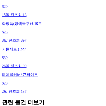
$
20
15일 전
조회
18
화장품(정샘물쿠션.19호
$
25
3달 전
조회
397
커튼세트.( 2장
$
30
26일 전
조회
90
테이블커버/ 큰싸이즈
$
20
2달 전
조회
137
관련 물건 더보기