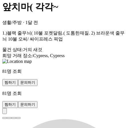
앞치마( 각각~
생활/주방
·
1달 전
1.)블랙 줄무늬( 10불 포켓달림.( 도톰한재질. 2) 브라운색 줄무
늬 10불 오씨/ 싸이프레스 픽업
물건 상태
:
거의 새것
희망 거래 장소
:
Cypress, Cypress
81
명 조회
찜하기
문의하기
81
명 조회
찜하기
문의하기