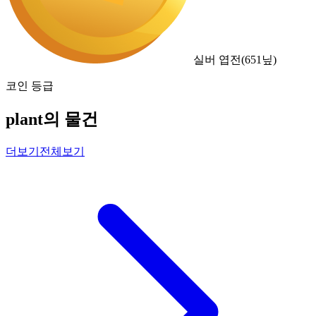
실버 엽전
(
651
닢)
코인 등급
plant의 물건
더보기
전체보기