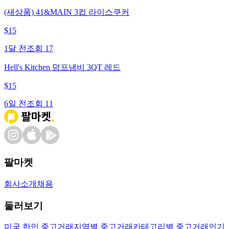
(새상품) 41&MAIN 3컵 라이스쿠커
$
15
1달 전
조회
17
Hell's Kitchen 덤프냄비 3QT 레드
$
15
6일 전
조회
11
팔마켓
회사소개
채용
둘러보기
미국 한인 중고거래
지역별 중고거래
카테고리별 중고거래
인기