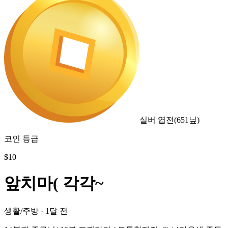
실버 엽전
(
651
닢)
코인 등급
$
10
앞치마( 각각~
생활/주방
·
1달 전