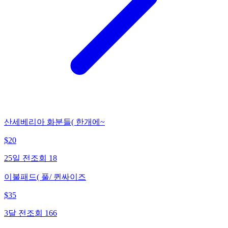
산세베리아 화분들( 한개에~
$
20
25일 전
조회
18
이불패드( 풀/ 퀸싸이즈
$
35
3달 전
조회
166