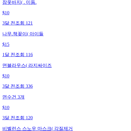
잠옷바지( . 미듐.
$
10
3달 전
조회
121
나무.책꽂이( 아이들
$
15
1달 전
조회
116
면블라우스( 라지싸이즈
$
10
3달 전
조회
336
면수건 3개
$
10
3달 전
조회
120
비벨런스 스노우 마스크( 각질제거