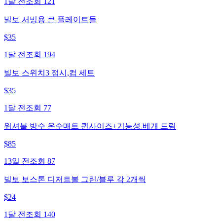
1달 전
조회
121
빌보 서빙용 큰 플레이트들
$
35
1달 전
조회
194
빌보 스위치3 접시,컵 세트
$
35
1달 전
조회
77
워셔블 방수 온수매트 퀸사이즈+기능성 베개 드림
$
85
13일 전
조회
87
빌보 보스톤 디저트볼 그린/블루 각 2개씩
$
24
1달 전
조회
140