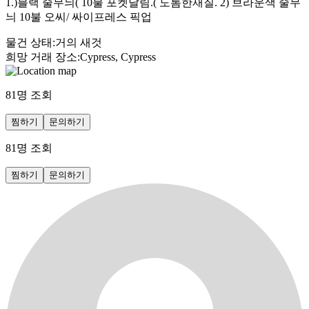
1.)블랙 줄무늬( 10불 포켓달림.( 도톰한재질. 2) 브라운색 줄무
늬 10불 오씨/ 싸이프레스 픽업
물건 상태
:
거의 새것
희망 거래 장소
:
Cypress, Cypress
81
명 조회
찜하기
문의하기
81
명 조회
찜하기
문의하기